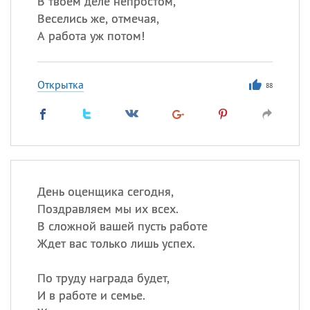
В твоем деле непростом,
Веселись же, отмечая,
Все
ИМЕНА
А работа уж потом!
Сегодня празднуют именины
Открытка
88
Александр
,
Макар
Анна
Посмотреть значение
и
происхождение
День оценщика сегодня,
Поздравляем мы их всех.
В сложной вашей пусть работе
Ждет вас только лишь успех.
По труду награда будет,
И в работе и семье.