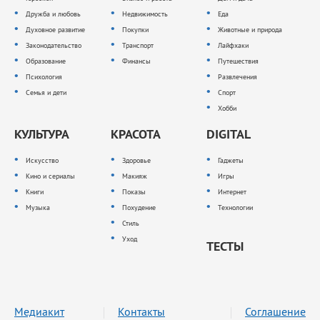
Дружба и любовь
Недвижимость
Еда
Духовное развитие
Покупки
Животные и природа
Законодательство
Транспорт
Лайфхаки
Образование
Финансы
Путешествия
Психология
Развлечения
Семья и дети
Спорт
Хобби
КУЛЬТУРА
КРАСОТА
DIGITAL
Искусство
Здоровье
Гаджеты
Кино и сериалы
Макияж
Игры
Книги
Показы
Интернет
Музыка
Похудение
Технологии
Стиль
Уход
ТЕСТЫ
Медиакит
Контакты
Соглашение