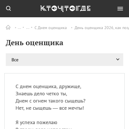
С Днем оценщика
День оценщика 2026, как по
Все
ПРАЗДНИКИ
День оценщика
08.08
День «Счастье
случается» (Happiness
Happens Day)
Все
08.08
День мира в Аугсбурге
08.08
Ермолаев день
09.08
День святого
великомученика
С днем оценщика, дружище,
Пантелеймона –
Знаешь дело четко ты,
покровителя всех
Днем с огнем такого сыщешь?
врачей и целителя
Нет, не сыщешь — все мечты!
больных
09.08
День книголюбов (Book
Я успеха пожелаю
Lovers Day)