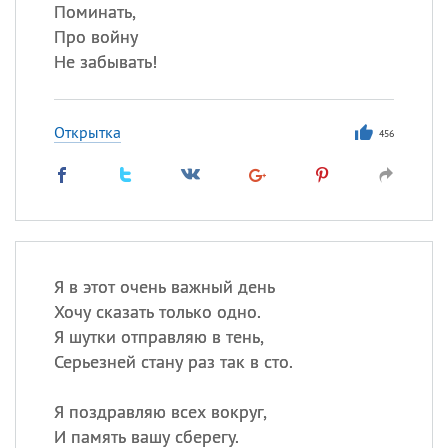
Все
ИМЕНА
Поминать,
Про войну
Сегодня празднуют именины
Не забывать!
Герман
,
Иван
,
Клим
,
Еще
Открытка
456
Анфиса
Посмотреть значение
и
происхождение
Я в этот очень важный день
Хочу сказать только одно.
Я шутки отправляю в тень,
Серьезней стану раз так в сто.
Я поздравляю всех вокруг,
И память вашу сберегу.