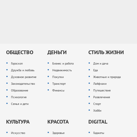
ОБЩЕСТВО
ДЕНЬГИ
СТИЛЬ ЖИЗНИ
Гороскоп
Бизнес и работа
Дом и дача
Дружба и любовь
Недвижимость
Еда
Духовное развитие
Покупки
Животные и природа
Законодательство
Транспорт
Лайфхаки
Образование
Финансы
Путешествия
Психология
Развлечения
Семья и дети
Спорт
Хобби
КУЛЬТУРА
КРАСОТА
DIGITAL
Искусство
Здоровье
Гаджеты