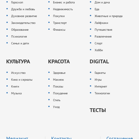
Гороскоп
Бизнес и работа
Дом и дача
Дружба и любовь
Недвижимость
Еда
Духовное развитие
Покупки
Животные и природа
Законодательство
Транспорт
Лайфхаки
Образование
Финансы
Путешествия
Психология
Развлечения
Семья и дети
Спорт
Хобби
КУЛЬТУРА
КРАСОТА
DIGITAL
Искусство
Здоровье
Гаджеты
Кино и сериалы
Макияж
Игры
Книги
Показы
Интернет
Музыка
Похудение
Технологии
Стиль
Уход
ТЕСТЫ
Медиакит
Контакты
Соглашение