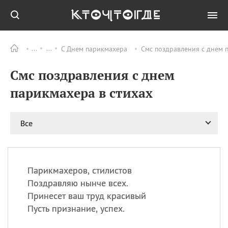
С Днем парикмахера
Смс поздравления с днем п
Все
ПРАЗДНИКИ
Смс поздравления с днем
09.08
День памяти
великомученика и
парикмахера в стихах
целителя Пантелеимона
11.08
Рождество святителя
Николая Чудотворца
Все
11.08
День «мусорной еды»
11.08
День полета на
воздушном шарике
Парикмахеров, стилистов
11.08
День Святой Клары —
Поздравляю нынче всех.
покровительницы
Принесет ваш труд красивый
телевидения
Пусть признание, успех.