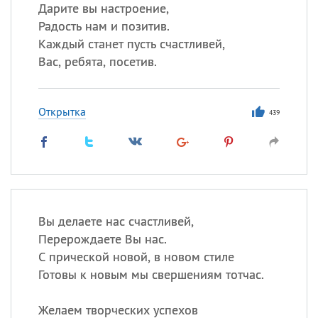
Все
ИМЕНА
Дарите вы настроение,
Радость нам и позитив.
Сегодня празднуют именины
Каждый станет пусть счастливей,
Вас, ребята, посетив.
Герман
,
Иван
,
Клим
,
Еще
Анфиса
Открытка
439
Посмотреть значение
и
происхождение
Вы делаете нас счастливей,
Перерождаете Вы нас.
С прической новой, в новом стиле
Готовы к новым мы свершениям тотчас.
Желаем творческих успехов