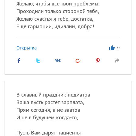
Все
ИМЕНА
Желаю, чтобы все твои проблемы,
Проходили только стороной тебя,
Сегодня празднуют именины
Желаю счастья я тебе, достатка,
Еще гармонии, идиллии, добра!
Акакий
,
Василий
,
Иван
,
Еще
Открытка
37
Алена
,
Анастасия
,
Антонина
,
Еще
Посмотреть значение
и
происхождение
В славный праздник педиатра
Ваша пусть растет зарплата,
Прям сегодня, а не завтра
И не в будущем когда-то,
Пусть Вам дарят пациенты