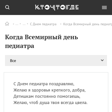
С Днем педиатра
Когда Всемирный день педиатр
Все
ПРАЗДНИКИ
Когда Всемирный день
11.08
Рождество святителя
Николая Чудотворца
педиатра
11.08
День «мусорной еды»
11.08
День полета на
Все
воздушном шарике
12.08
Курбан Байрам —
праздник
жертвоприношения
С Днем педиатра поздравляю,
12.08
День
Желаю я здоровья крепкого, добра,
Военно‑воздушных сил
Детишкам постоянно помогаешь,
(День ВВС) РФ
Желаю, чтоб душа твоя всегда цвела.