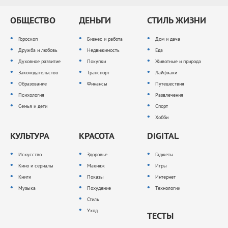
ОБЩЕСТВО
ДЕНЬГИ
СТИЛЬ ЖИЗНИ
Гороскоп
Бизнес и работа
Дом и дача
Дружба и любовь
Недвижимость
Еда
Духовное развитие
Покупки
Животные и природа
Законодательство
Транспорт
Лайфхаки
Образование
Финансы
Путешествия
Психология
Развлечения
Семья и дети
Спорт
Хобби
КУЛЬТУРА
КРАСОТА
DIGITAL
Искусство
Здоровье
Гаджеты
Кино и сериалы
Макияж
Игры
Книги
Показы
Интернет
Музыка
Похудение
Технологии
Стиль
Уход
ТЕСТЫ