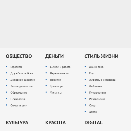
ОБЩЕСТВО
ДЕНЬГИ
СТИЛЬ ЖИЗНИ
Гороскоп
Бизнес и работа
Дом и дача
Дружба и любовь
Недвижимость
Еда
Духовное развитие
Покупки
Животные и природа
Законодательство
Транспорт
Лайфхаки
Образование
Финансы
Путешествия
Психология
Развлечения
Семья и дети
Спорт
Хобби
КУЛЬТУРА
КРАСОТА
DIGITAL