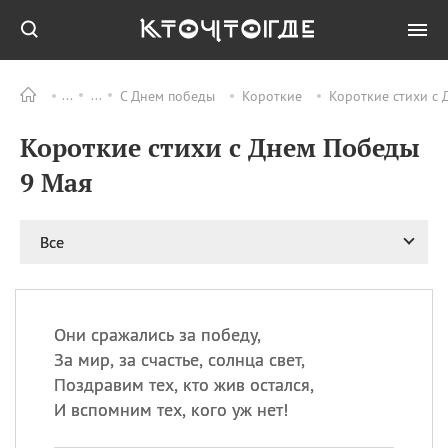
С Днем победы
Короткие
Короткие стихи с 
Все
ПРАЗДНИКИ
Короткие стихи с Днем Победы
11.08
Рождество святителя
Николая Чудотворца
9 Мая
11.08
День «мусорной еды»
11.08
День полета на
Все
воздушном шарике
12.08
Курбан Байрам —
праздник
жертвоприношения
Они сражались за победу,
12.08
День
За мир, за счастье, солнца свет,
Военно‑воздушных сил
Поздравим тех, кто жив остался,
(День ВВС) РФ
И вспомним тех, кого уж нет!