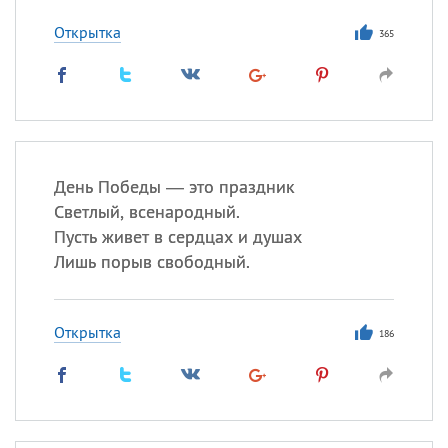
Все
ИМЕНА
Открытка
Сегодня празднуют именины
365
Акакий
,
Василий
,
Иван
,
Еще
Алена
,
Анастасия
,
День Победы — это праздник
Антонина
,
Еще
Светлый, всенародный.
Пусть живет в сердцах и душах
Посмотреть значение
и
Лишь порыв свободный.
происхождение
Открытка
186