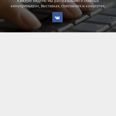
Каждую неделю мы рассказываем о главных
кинопремьерах, выставках, спектаклях и концертах.