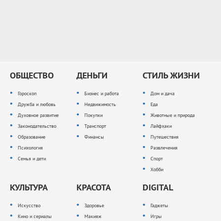
ОБЩЕСТВО
ДЕНЬГИ
СТИЛЬ ЖИЗНИ
Гороскоп
Бизнес и работа
Дом и дача
Дружба и любовь
Недвижимость
Еда
Духовное развитие
Покупки
Животные и природа
Законодательство
Транспорт
Лайфхаки
Образование
Финансы
Путешествия
Психология
Развлечения
Семья и дети
Спорт
Хобби
КУЛЬТУРА
КРАСОТА
DIGITAL
Искусство
Здоровье
Гаджеты
Кино и сериалы
Макияж
Игры