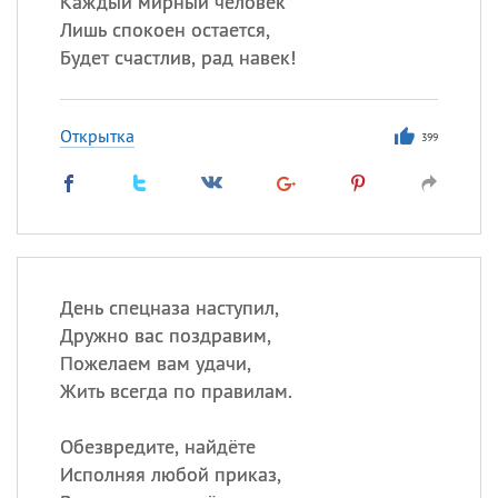
Каждый мирный человек
Все
ИМЕНА
Лишь спокоен остается,
Сегодня празднуют именины
Будет счастлив, рад навек!
Герман
,
Иван
,
Клим
,
Еще
Открытка
399
Анфиса
Посмотреть значение
и
происхождение
День спецназа наступил,
Дружно вас поздравим,
Пожелаем вам удачи,
Жить всегда по правилам.
Обезвредите, найдёте
Исполняя любой приказ,