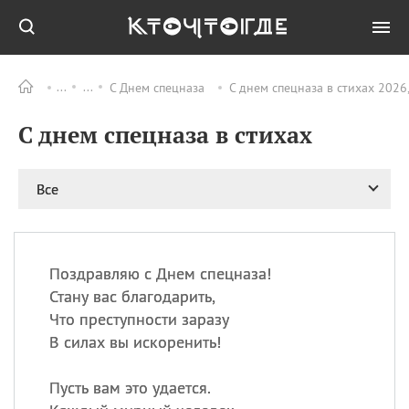
С Днем спецназа
С днем спецназа в стихах 2026
Все
ПРАЗДНИКИ
С днем спецназа в стихах
09.08
День памяти
великомученика и
целителя Пантелеимона
Все
11.08
Рождество святителя
Николая Чудотворца
11.08
День «мусорной еды»
11.08
День полета на
Поздравляю с Днем спецназа!
воздушном шарике
Стану вас благодарить,
11.08
День Святой Клары —
Что преступности заразу
покровительницы
В силах вы искоренить!
телевидения
Пусть вам это удается.