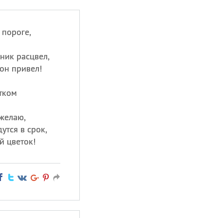
 пороге,
жник расцвел,
он привел!
тком
 желаю,
утся в срок,
й цветок!