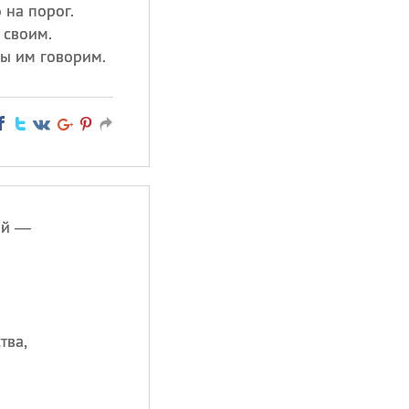
 на порог.
 своим.
ы им говорим.
ый —
тва,