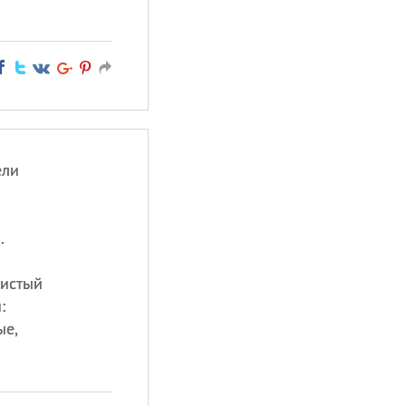
ели
.
чистый
:
ые,