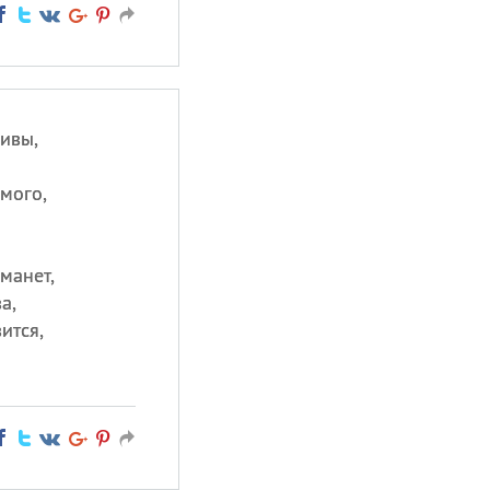
ивы,
мого,
манет,
а,
ится,