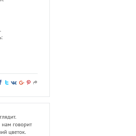
.
:
глядит.
н нам говорит
ий цветок.