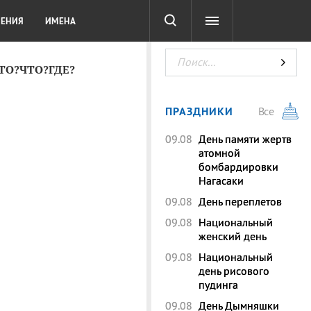
СОТА
DIGITAL
ТЕСТЫ
ЛЕНИЯ
ИМЕНА
КТО?ЧТО?ГДЕ?
ПРАЗДНИКИ
Все
09.08
День памяти жертв
атомной
бомбардировки
Нагасаки
09.08
День переплетов
09.08
Национальный
женский день
09.08
Национальный
день рисового
пудинга
09.08
День Дымняшки