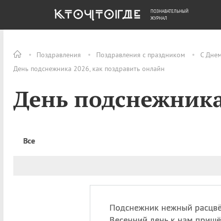
ПОЗНАВАТЕЛЬНЫЙ
ОБЩЕСТВО
ДЕНЬГИ
ЖУРНАЛ
Поздравления
Поздравления с праздником
С Дне
День подснежника 2026, как поздравить онлайн
День подснежник
Все
Подснежник нежный расцвё
Весенний день к нам пришё