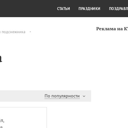
СТИЛЬ ЖИЗНИ
КУЛЬТУРА
КРА
СТАТЬИ
ПРАЗДНИКИ
ПОЗДРАВ
Реклама на 
м подснежника
а
По популярности
л,
л.