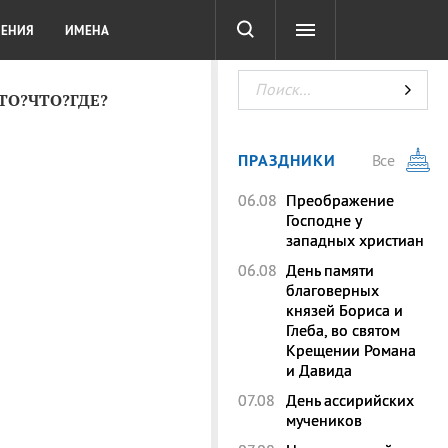
СОТА
DIGITAL
ТЕСТЫ
ЛЕНИЯ
ИМЕНА
КТО?ЧТО?ГДЕ?
ПРАЗДНИКИ
Все
06.08
Преображение
Господне у
западных христиан
06.08
День памяти
благоверных
князей Бориса и
Глеба, во святом
Крещении Романа
и Давида
07.08
День ассирийских
мучеников