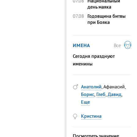
07.08
Национальный
день маяка
07.08
Годовщина битвы
при Бояка
ИМЕНА
Все
Сегодня празднуют
именины
Анатолий
, Афанасий,
Борис
,
Глеб
,
Давид
,
Еще
Кристина
Посмотреть значение