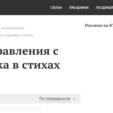
СТИЛЬ ЖИЗНИ
КУЛЬТУРА
КРА
СТАТЬИ
ПРАЗДНИКИ
ПОЗДРАВ
Реклама на 
м пограничника
ак поздравить онлайн
авления с
а в стихах
По популярности