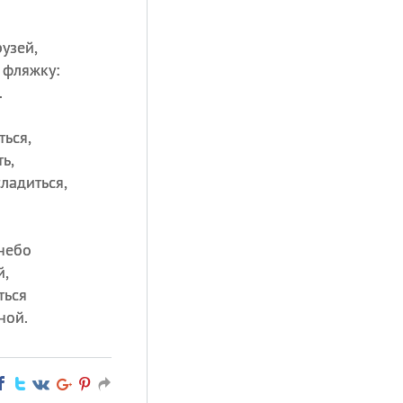
узей,
 фляжку:
.
ься,
ь,
ладиться,
небо
й,
ться
ной.