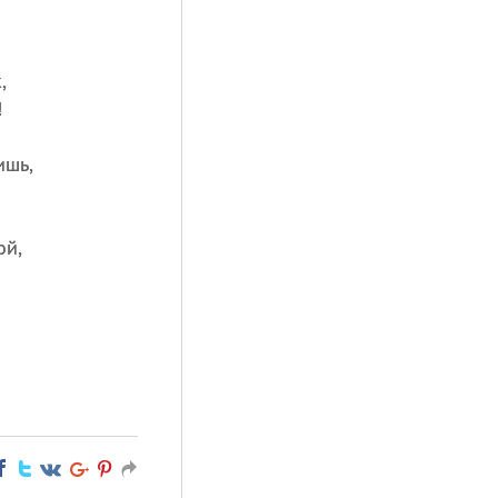
,
!
ишь,
!
ой,