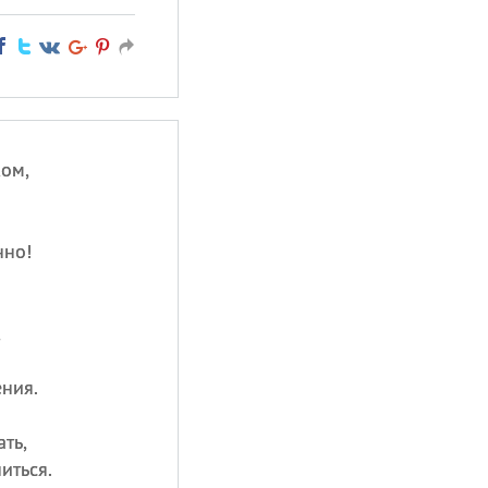
ом,
нно!
,
ния.
ть,
иться.