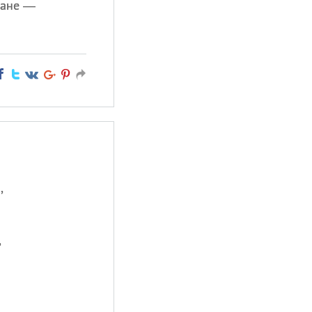
ране —
,
,