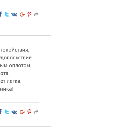
спокойствия,
удовольствие.
ным оплотом,
ота,
ет легка.
ника!