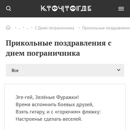
С Днем пограничника
Прикольные поздравления
Все
ПРАЗДНИКИ
Прикольные поздравления с
11.08
Рождество святителя
Николая Чудотворца
днем пограничника
11.08
День «мусорной еды»
11.08
День полета на
Все
воздушном шарике
12.08
Курбан Байрам —
праздник
жертвоприношения
Эге-гей, Зелёные Фуражки!
12.08
День
Время вспомнить боевых друзей,
Военно‑воздушных сил
Взять гитару, и с «горючим» фляжку:
(День ВВС) РФ
Настроенье сделать веселей.