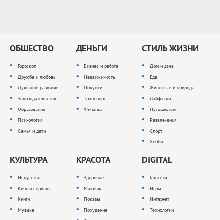
ОБЩЕСТВО
ДЕНЬГИ
СТИЛЬ ЖИЗНИ
Гороскоп
Бизнес и работа
Дом и дача
Дружба и любовь
Недвижимость
Еда
Духовное развитие
Покупки
Животные и природа
Законодательство
Транспорт
Лайфхаки
Образование
Финансы
Путешествия
Психология
Развлечения
Семья и дети
Спорт
Хобби
КУЛЬТУРА
КРАСОТА
DIGITAL
Искусство
Здоровье
Гаджеты
Кино и сериалы
Макияж
Игры
Книги
Показы
Интернет
Музыка
Похудение
Технологии