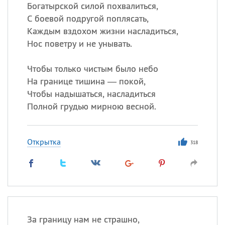
Все
ИМЕНА
Богатырской силой похвалиться,
С боевой подругой поплясать,
Сегодня празднуют именины
Каждым вздохом жизни насладиться,
Нос поветру и не унывать.
Акакий
,
Василий
,
Иван
,
Еще
Чтобы только чистым было небо
На границе тишина — покой,
Алена
,
Анастасия
,
Чтобы надышаться, насладиться
Антонина
,
Еще
Полной грудью мирною весной.
Посмотреть значение
и
происхождение
Открытка
318
За границу нам не страшно,