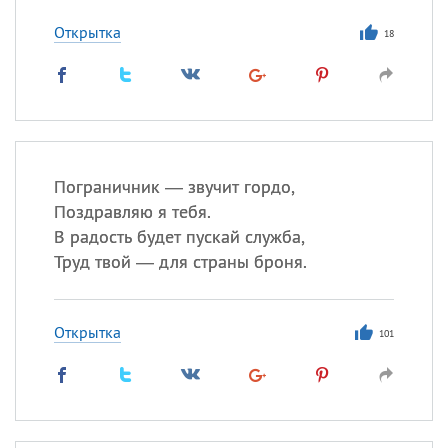
Все
ИМЕНА
Открытка
Сегодня празднуют именины
18
Сергей
, Теодор,
Федор
Посмотреть значение
и
происхождение
Пограничник — звучит гордо,
Поздравляю я тебя.
В радость будет пускай служба,
Труд твой — для страны броня.
Открытка
101