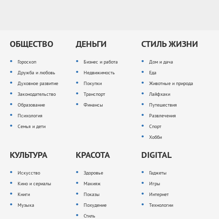
ОБЩЕСТВО
ДЕНЬГИ
СТИЛЬ ЖИЗНИ
Гороскоп
Бизнес и работа
Дом и дача
Дружба и любовь
Недвижимость
Еда
Духовное развитие
Покупки
Животные и природа
Законодательство
Транспорт
Лайфхаки
Образование
Финансы
Путешествия
Психология
Развлечения
Семья и дети
Спорт
Хобби
КУЛЬТУРА
КРАСОТА
DIGITAL
Искусство
Здоровье
Гаджеты
Кино и сериалы
Макияж
Игры
Книги
Показы
Интернет
Музыка
Похудение
Технологии
Стиль