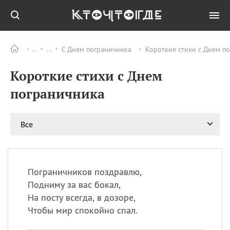
С Днем пограничника
Короткие стихи с Днем п
Все
ПРАЗДНИКИ
Короткие стихи с Днем
09.08
День памяти жертв
атомной
пограничника
бомбардировки
Нагасаки
09.08
День переплетов
Все
09.08
Национальный женский
день
09.08
Национальный день
Пограничников поздравлю,
рисового пудинга
Подниму за вас бокал,
09.08
День Дымняшки
На посту всегда, в дозоре,
(Smokey Bear Day)
Чтобы мир спокойно спал.