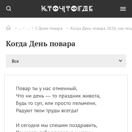
С Днем повара
Когда День повара 2026, как по
Все
ПРАЗДНИКИ
Когда День повара
08.08
День «Счастье
случается» (Happiness
Happens Day)
Все
08.08
День мира в Аугсбурге
08.08
Ермолаев день
09.08
День святого
великомученика
Повар ты у нас отменный,
Пантелеймона –
Что ни день — то праздник живота,
покровителя всех
Будь то суп, или просто пельмени,
врачей и целителя
Радуют твои труды всегда!
больных
09.08
День книголюбов (Book
И сегодня мы спешим поздравить,
Lovers Day)