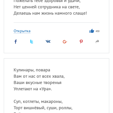
Пожелать тебе здоровья и удачи,
Нет ценней сотрудника на свете,
Все
ИМЕНА
Делаешь нам жизнь намного слаще!
Сегодня празднуют именины
Открытка
430
Александр
,
Макар
Анна
Посмотреть значение
и
происхождение
Кулинары, повара
Вам от нас от всех хвала,
Ваши вкусные творенья
Уплетают на «Ура».
Суп, котлеты, макароны,
Торт вишнёвый, суши, роллы,