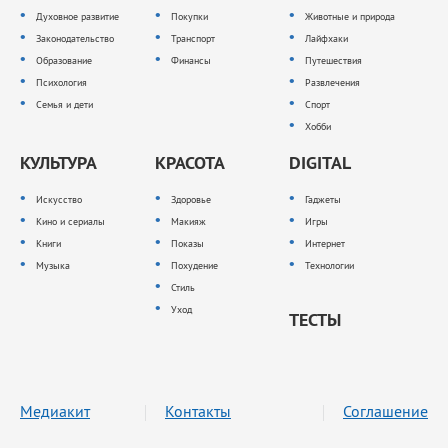
Духовное развитие
Покупки
Животные и природа
Законодательство
Транспорт
Лайфхаки
Образование
Финансы
Путешествия
Психология
Развлечения
Семья и дети
Спорт
Хобби
КУЛЬТУРА
КРАСОТА
DIGITAL
Искусство
Здоровье
Гаджеты
Кино и сериалы
Макияж
Игры
Книги
Показы
Интернет
Музыка
Похудение
Технологии
Стиль
Уход
ТЕСТЫ
Медиакит
Контакты
Соглашение