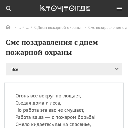
С Днем пожарной охраны
Смс поздравления с 
Все
ПРАЗДНИКИ
Смс поздравления с днем
09.08
День памяти
великомученика и
пожарной охраны
целителя Пантелеимона
11.08
Рождество святителя
Николая Чудотворца
Все
11.08
День «мусорной еды»
11.08
День полета на
воздушном шарике
Огонь все вокруг поглощает,
11.08
День Святой Клары —
Съедая дома и леса,
покровительницы
Но работа эта вас не смущает,
телевидения
Работа ваша — с пожаром борьба!
Смело кидаетесь вы на спасенье,