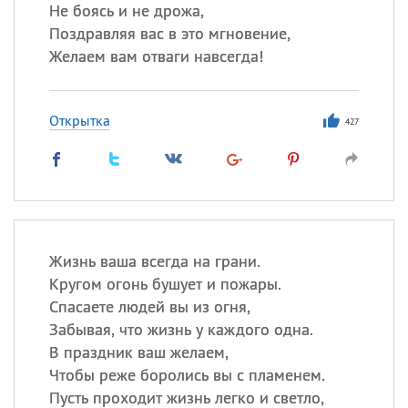
Все
ИМЕНА
Не боясь и не дрожа,
Поздравляя вас в это мгновение,
Сегодня празднуют именины
Желаем вам отваги навсегда!
Герман
,
Иван
,
Клим
,
Еще
Открытка
427
Анфиса
Посмотреть значение
и
происхождение
Жизнь ваша всегда на грани.
Кругом огонь бушует и пожары.
Спасаете людей вы из огня,
Забывая, что жизнь у каждого одна.
В праздник ваш желаем,
Чтобы реже боролись вы с пламенем.
Пусть проходит жизнь легко и светло,