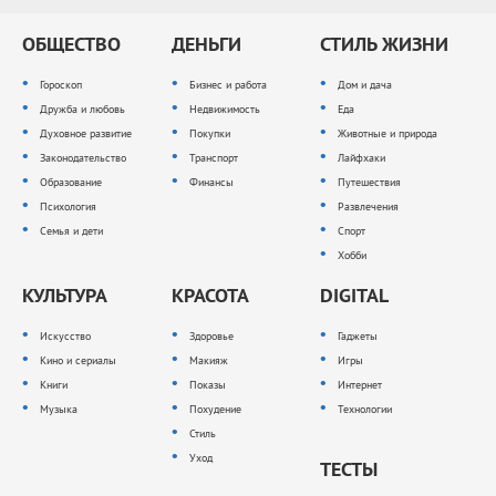
ОБЩЕСТВО
ДЕНЬГИ
СТИЛЬ ЖИЗНИ
Гороскоп
Бизнес и работа
Дом и дача
Дружба и любовь
Недвижимость
Еда
Духовное развитие
Покупки
Животные и природа
Законодательство
Транспорт
Лайфхаки
Образование
Финансы
Путешествия
Психология
Развлечения
Семья и дети
Спорт
Хобби
КУЛЬТУРА
КРАСОТА
DIGITAL
Искусство
Здоровье
Гаджеты
Кино и сериалы
Макияж
Игры
Книги
Показы
Интернет
Музыка
Похудение
Технологии
Стиль
Уход
ТЕСТЫ