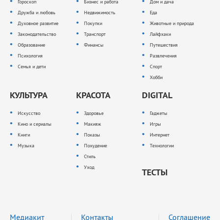
Гороскоп
Бизнес и работа
Дом и дача
Дружба и любовь
Недвижимость
Еда
Духовное развитие
Покупки
Животные и природа
Законодательство
Транспорт
Лайфхаки
Образование
Финансы
Путешествия
Психология
Развлечения
Семья и дети
Спорт
Хобби
КУЛЬТУРА
КРАСОТА
DIGITAL
Искусство
Здоровье
Гаджеты
Кино и сериалы
Макияж
Игры
Книги
Показы
Интернет
Музыка
Похудение
Технологии
Стиль
Уход
ТЕСТЫ
Медиакит
Контакты
Соглашение