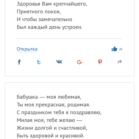
Все
ИМЕНА
Здоровья Вам крепчайшего,
Приятного покоя,
Сегодня празднуют именины
И чтобы замечательно
Был каждый день устроен.
Герман
,
Иван
,
Клим
,
Еще
Анфиса
Открытка
25
Посмотреть значение
и
происхождение
Бабушка — моя любимая,
Ты моя прекрасная, родимая.
С праздником тебя я поздравляю,
Милая моя, тебе желаю —
Жизни долгой и счастливой,
Быть здоровой и красивой.