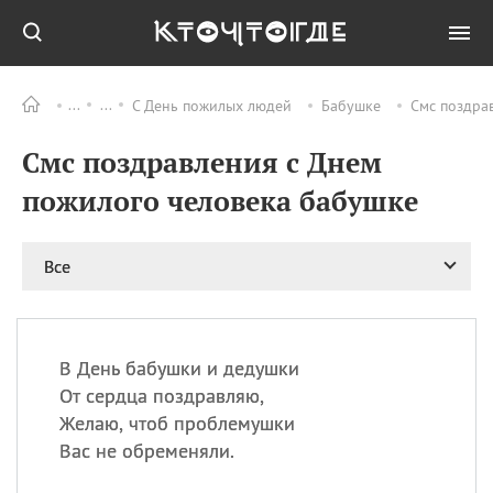
С День пожилых людей
Бабушке
Смс поздра
Все
ПРАЗДНИКИ
Смс поздравления с Днем
09.08
День памяти
великомученика и
пожилого человека бабушке
целителя Пантелеимона
11.08
Рождество святителя
Николая Чудотворца
Все
11.08
День «мусорной еды»
11.08
День полета на
воздушном шарике
В День бабушки и дедушки
11.08
День Святой Клары —
От сердца поздравляю,
покровительницы
Желаю, чтоб проблемушки
телевидения
Вас не обременяли.