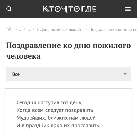
С День пожилых людей
Поздравление ко дню по
Все
ПРАЗДНИКИ
Поздравление ко дню пожилого
09.08
День памяти
великомученика и
человека
целителя Пантелеимона
11.08
Рождество святителя
Николая Чудотворца
Все
11.08
День «мусорной еды»
11.08
День полета на
воздушном шарике
Сегодня наступил тот день,
11.08
День Святой Клары —
Когда всем следует поздравить
покровительницы
Мудрейших, близких нам людей
телевидения
И в праздник ярко их прославить.