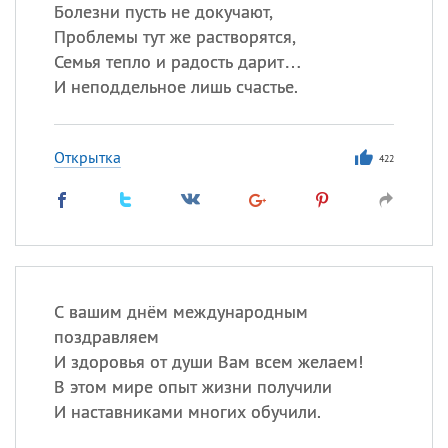
Все
ИМЕНА
Болезни пусть не докучают,
Проблемы тут же растворятся,
Сегодня празднуют именины
Семья тепло и радость дарит…
И неподдельное лишь счастье.
Герман
,
Иван
,
Клим
,
Еще
Анфиса
Открытка
422
Посмотреть значение
и
происхождение
С вашим днём международным
поздравляем
И здоровья от души Вам всем желаем!
В этом мире опыт жизни получили
И наставниками многих обучили.