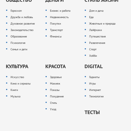
Гороскоп
Бизнес и работа
Дом и дача
Дружба и любовь
Недвижимость
Еда
Духовное развитие
Покупки
Животные и природа
Законодательство
Транспорт
Лайфхаки
Образование
Финансы
Путешествия
Психология
Развлечения
Семья и дети
Спорт
Хобби
КУЛЬТУРА
КРАСОТА
DIGITAL
Искусство
Здоровье
Гаджеты
Кино и сериалы
Макияж
Игры
Книги
Показы
Интернет
Музыка
Похудение
Технологии
Стиль
Уход
ТЕСТЫ