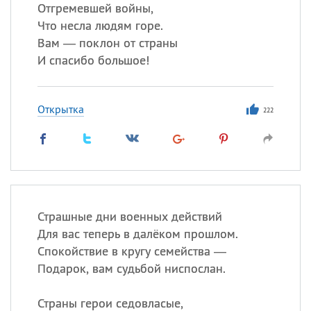
Отгремевшей войны,
Что несла людям горе.
Вам — поклон от страны
Все
ИМЕНА
И спасибо большое!
Сегодня празднуют именины
Открытка
Анатолий
, Афанасий,
Борис
222
,
Еще
Кристина
Посмотреть значение
и
Страшные дни военных действий
происхождение
Для вас теперь в далёком прошлом.
Спокойствие в кругу семейства —
Подарок, вам судьбой ниспослан.
Страны герои седовласые,