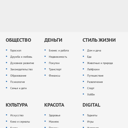
ОБЩЕСТВО
ДЕНЬГИ
СТИЛЬ ЖИЗНИ
Гороскоп
Бизнес и работа
Дом и дача
Дружба и любовь
Недвижимость
Еда
Духовное развитие
Покупки
Животные и природа
Законодательство
Транспорт
Лайфхаки
Образование
Финансы
Путешествия
Психология
Развлечения
Семья и дети
Спорт
Хобби
КУЛЬТУРА
КРАСОТА
DIGITAL
Искусство
Здоровье
Гаджеты
Кино и сериалы
Макияж
Игры
Книги
Показы
Интернет