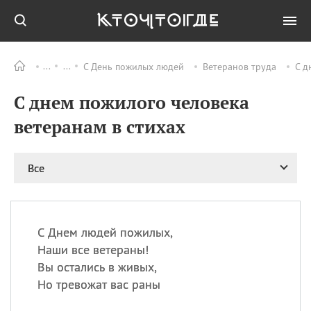
С День пожилых людей
Ветеранов труда
С д
Все
ПРАЗДНИКИ
С днем пожилого человека
06.08
Преображение
Господне у западных
ветеранам в стихах
христиан
06.08
День памяти
благоверных князей
Все
Бориса и Глеба, во
святом Крещении
Романа и Давида
07.08
День ассирийских
С Днем людей пожилых,
мучеников
Наши все ветераны!
07.08
Национальный день
Вы остались в живых,
маяка
Но тревожат вас раны
07.08
Годовщина битвы при
Бояка