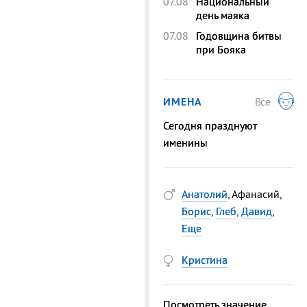
07.08
Национальный
день маяка
07.08
Годовщина битвы
при Бояка
ИМЕНА
Все
Сегодня празднуют
именины
Анатолий
, Афанасий,
Борис
,
Глеб
,
Давид
,
Еще
Кристина
Посмотреть значение