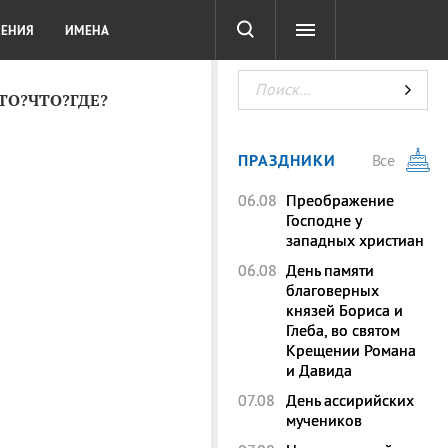
СОТА
DIGITAL
ТЕСТЫ
ЛЕНИЯ
ИМЕНА
КТО?ЧТО?ГДЕ?
ПРАЗДНИКИ
Все
06.08
Преображение
Господне у
западных христиан
06.08
День памяти
благоверных
князей Бориса и
Глеба, во святом
Крещении Романа
и Давида
07.08
День ассирийских
мучеников