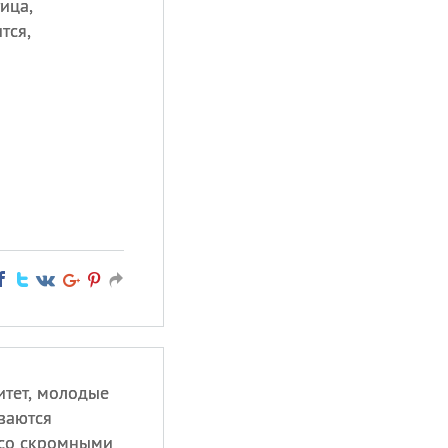
ица,
тся,
итет, молодые
ваются
 со скромными