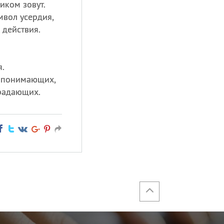
ком зовут.
вол усердия,
 действия.
.
й понимающих,
традающих.