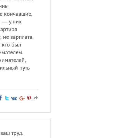
ины
е кончавшие,
и — у них
вартира
 не зарплата.
, кто был
имателем.
нимателей,
ильный путь
 ваш труд.