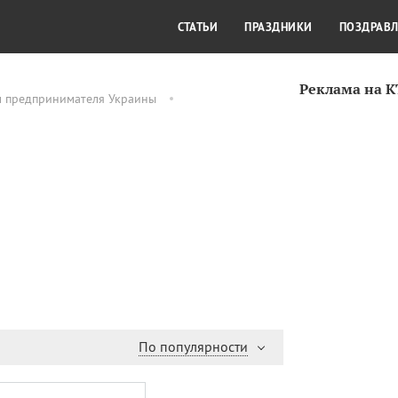
СТИЛЬ ЖИЗНИ
КУЛЬТУРА
КРА
СТАТЬИ
ПРАЗДНИКИ
ПОЗДРАВ
Реклама на 
м предпринимателя Украины
По популярности