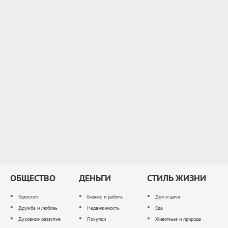
ОБЩЕСТВО
ДЕНЬГИ
СТИЛЬ ЖИЗНИ
Гороскоп
Бизнес и работа
Дом и дача
Дружба и любовь
Недвижимость
Еда
Духовное развитие
Покупки
Животные и природа