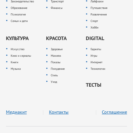
Законодательство
Транспорт
Лайфхаки
Образование
Финансы
Путешествия
Психология
Развлечения
Семья и дети
Спорт
Хобби
КУЛЬТУРА
КРАСОТА
DIGITAL
Искусство
Здоровье
Гаджеты
Кино и сериалы
Макияж
Игры
Книги
Показы
Интернет
Музыка
Похудение
Технологии
Стиль
Уход
ТЕСТЫ
Медиакит
Контакты
Соглашение