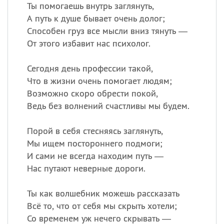
Все
ИМЕНА
Ты помогаешь внутрь заглянуть,
А путь к душе бывает очень долог;
Сегодня празднуют именины
Способен груз все мысли вниз тянуть —
От этого избавит нас психолог.
Герман
,
Иван
,
Клим
,
Еще
Сегодня день профессии такой,
Анфиса
Что в жизни очень помогает людям;
Возможно скоро обрести покой,
Посмотреть значение
и
Ведь без волнений счастливы мы будем.
происхождение
Порой в себя стесняясь заглянуть,
Мы ищем постороннего подмоги;
И сами не всегда находим путь —
Нас путают неверные дороги.
Ты как волшебник можешь рассказать
Всё то, что от себя мы скрыть хотели;
Со временем уж нечего скрывать —