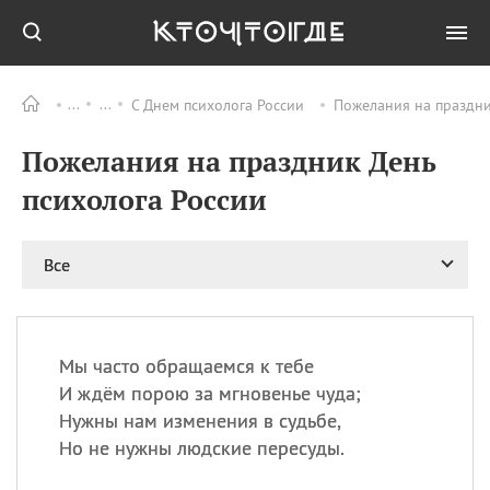
С Днем психолога России
Пожелания на праздни
Все
ПРАЗДНИКИ
Пожелания на праздник День
09.08
День памяти
великомученика и
психолога России
целителя Пантелеимона
11.08
Рождество святителя
Николая Чудотворца
Все
11.08
День «мусорной еды»
11.08
День полета на
воздушном шарике
Мы часто обращаемся к тебе
11.08
День Святой Клары —
И ждём порою за мгновенье чуда;
покровительницы
Нужны нам изменения в судьбе,
телевидения
Но не нужны людские пересуды.