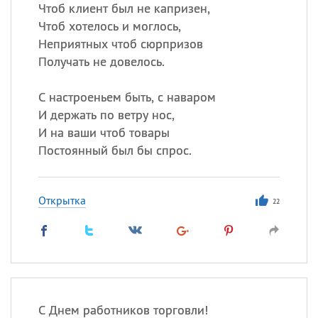
Все
ИМЕНА
Чтоб клиент был не капризен,
Чтоб хотелось и моглось,
Сегодня празднуют именины
Неприятных чтоб сюрпризов
Получать не довелось.
Герман
,
Иван
,
Клим
,
Еще
С настроеньем быть, с наваром
Анфиса
И держать по ветру нос,
И на ваши чтоб товары
Посмотреть значение
и
Постоянный был бы спрос.
происхождение
Открытка
22
С Днем работников торговли!