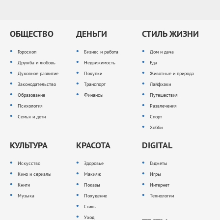
ОБЩЕСТВО
ДЕНЬГИ
СТИЛЬ ЖИЗНИ
Гороскоп
Бизнес и работа
Дом и дача
Дружба и любовь
Недвижимость
Еда
Духовное развитие
Покупки
Животные и природа
Законодательство
Транспорт
Лайфхаки
Образование
Финансы
Путешествия
Психология
Развлечения
Семья и дети
Спорт
Хобби
КУЛЬТУРА
КРАСОТА
DIGITAL
Искусство
Здоровье
Гаджеты
Кино и сериалы
Макияж
Игры
Книги
Показы
Интернет
Музыка
Похудение
Технологии
Стиль
Уход