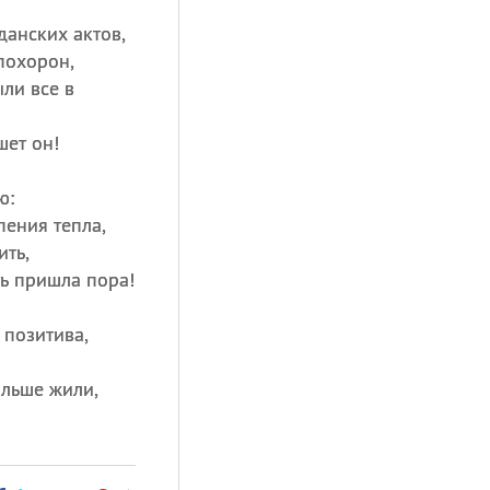
данских актов,
похорон,
ли все в
шет он!
ю:
пения тепла,
ить,
ть пришла пора!
 позитива,
льше жили,