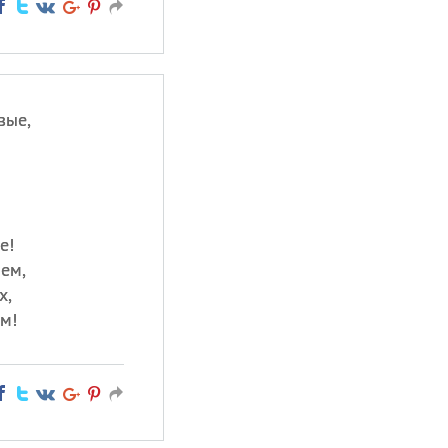
вые,
е!
ем,
х,
м!