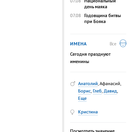
07.08
Национальный
день маяка
07.08
Годовщина битвы
при Бояка
ИМЕНА
Все
Сегодня празднуют
именины
Анатолий
, Афанасий,
Борис
,
Глеб
,
Давид
,
Еще
Кристина
Посмотреть значение