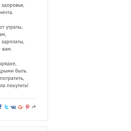
 здоровья,
мечта.
от утраты,
ам,
 зарплаты,
 вам.
орядке,
дрыми быть.
потратить,
ла покутить!