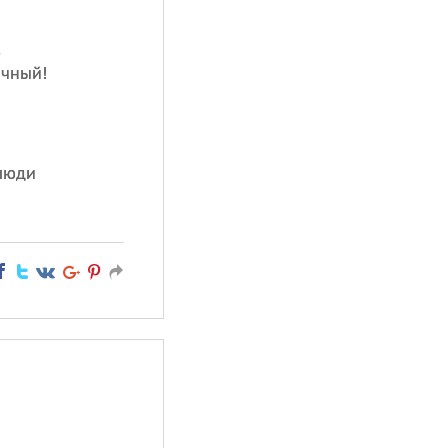
,
ичный!
 люди