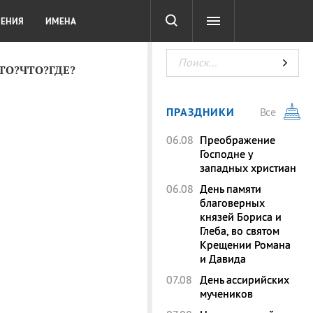
СОТА
DIGITAL
ТЕСТЫ
ЛЕНИЯ
ИМЕНА
КТО?ЧТО?ГДЕ?
ПРАЗДНИКИ
Все
06.08
Преображение
Господне у
западных христиан
06.08
День памяти
благоверных
князей Бориса и
Глеба, во святом
Крещении Романа
и Давида
07.08
День ассирийских
мучеников