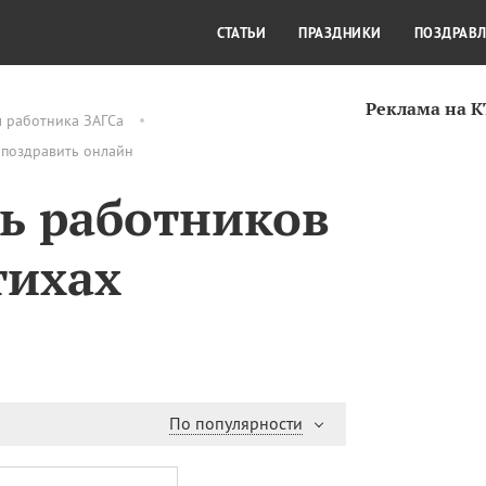
СТИЛЬ ЖИЗНИ
КУЛЬТУРА
КРА
СТАТЬИ
ПРАЗДНИКИ
ПОЗДРАВ
Реклама на 
м работника ЗАГСа
 поздравить онлайн
ь работников
тихах
По популярности