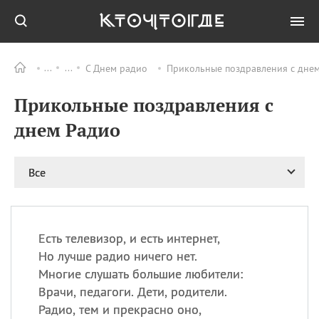
С Днем радио
Прикольные поздравления с днем
Все
ПРАЗДНИКИ
Прикольные поздравления с
06.08
Преображение
Господне у западных
днем Радио
христиан
06.08
День памяти
благоверных князей
Все
Бориса и Глеба, во
святом Крещении
Романа и Давида
07.08
День ассирийских
Есть телевизор, и есть интернет,
мучеников
Но лучше радио ничего нет.
07.08
Национальный день
Многие слушать большие любители:
маяка
Врачи, педагоги. Дети, родители.
07.08
Годовщина битвы при
Радио, тем и прекрасно оно,
Бояка