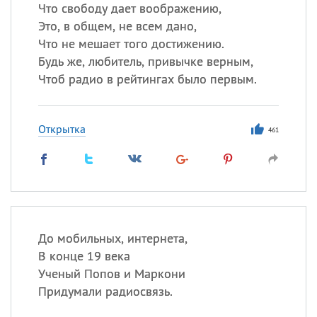
Что свободу дает воображению,
Это, в общем, не всем дано,
Что не мешает того достижению.
Все
ИМЕНА
Будь же, любитель, привычке верным,
Сегодня празднуют именины
Чтоб радио в рейтингах было первым.
Анатолий
, Афанасий,
Борис
Открытка
,
Еще
461
Кристина
Посмотреть значение
и
происхождение
До мобильных, интернета,
В конце 19 века
Ученый Попов и Маркони
Придумали радиосвязь.