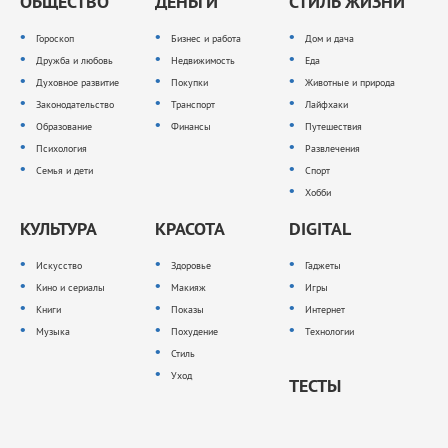
ОБЩЕСТВО
ДЕНЬГИ
СТИЛЬ ЖИЗНИ
Гороскоп
Бизнес и работа
Дом и дача
Дружба и любовь
Недвижимость
Еда
Духовное развитие
Покупки
Животные и природа
Законодательство
Транспорт
Лайфхаки
Образование
Финансы
Путешествия
Психология
Развлечения
Семья и дети
Спорт
Хобби
КУЛЬТУРА
КРАСОТА
DIGITAL
Искусство
Здоровье
Гаджеты
Кино и сериалы
Макияж
Игры
Книги
Показы
Интернет
Музыка
Похудение
Технологии
Стиль
Уход
ТЕСТЫ