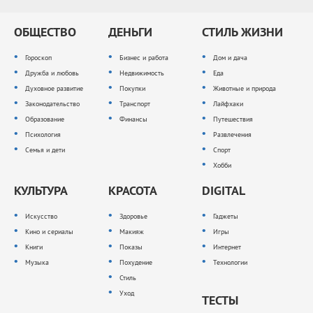
ОБЩЕСТВО
ДЕНЬГИ
СТИЛЬ ЖИЗНИ
Гороскоп
Бизнес и работа
Дом и дача
Дружба и любовь
Недвижимость
Еда
Духовное развитие
Покупки
Животные и природа
Законодательство
Транспорт
Лайфхаки
Образование
Финансы
Путешествия
Психология
Развлечения
Семья и дети
Спорт
Хобби
КУЛЬТУРА
КРАСОТА
DIGITAL
Искусство
Здоровье
Гаджеты
Кино и сериалы
Макияж
Игры
Книги
Показы
Интернет
Музыка
Похудение
Технологии
Стиль
Уход
ТЕСТЫ