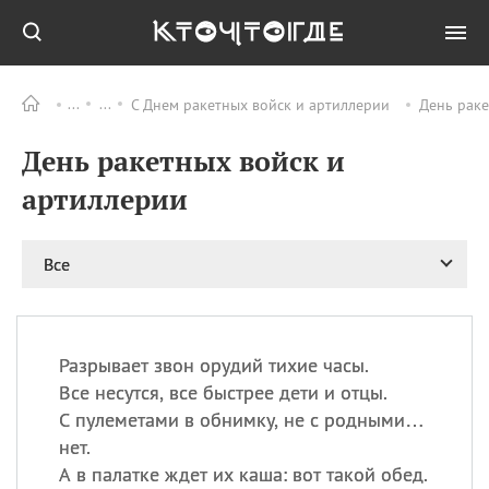
С Днем ракетных войск и артиллерии
День раке
Все
ПРАЗДНИКИ
День ракетных войск и
11.08
Рождество святителя
Николая Чудотворца
артиллерии
11.08
День «мусорной еды»
11.08
День полета на
Все
воздушном шарике
12.08
Курбан Байрам —
праздник
жертвоприношения
Разрывает звон орудий тихие часы.
12.08
День
Все несутся, все быстрее дети и отцы.
Военно‑воздушных сил
С пулеметами в обнимку, не с родными…
(День ВВС) РФ
нет.
А в палатке ждет их каша: вот такой обед.