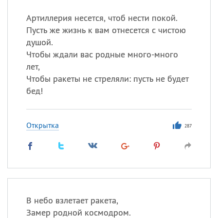
Все
ИМЕНА
Артиллерия несется, чтоб нести покой.
Сегодня празднуют именины
Пусть же жизнь к вам отнесется с чистою
душой.
Акакий
,
Василий
,
Иван
,
Чтобы ждали вас родные много-много
Еще
лет,
Чтобы ракеты не стреляли: пусть не будет
Алена
,
Анастасия
,
бед!
Антонина
,
Еще
Открытка
Посмотреть значение
и
287
происхождение
В небо взлетает ракета,
Замер родной космодром.