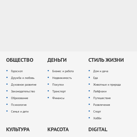
ОБЩЕСТВО
ДЕНЬГИ
СТИЛЬ ЖИЗНИ
Гороскоп
Бизнес и работа
Дом и дача
Дружба и любовь
Недвижимость
Еда
Духовное развитие
Покупки
Животные и природа
Законодательство
Транспорт
Лайфхаки
Образование
Финансы
Путешествия
Психология
Развлечения
Семья и дети
Спорт
Хобби
КУЛЬТУРА
КРАСОТА
DIGITAL