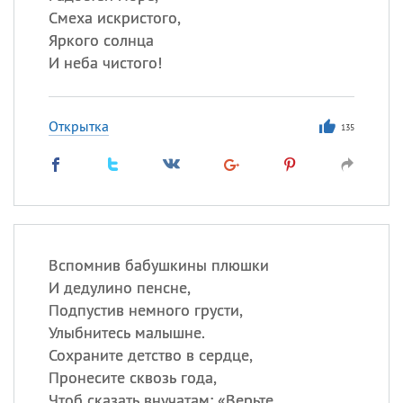
Смеха искристого,
Яркого солнца
И неба чистого!
Открытка
135
Вспомнив бабушкины плюшки
И дедулино пенсне,
Подпустив немного грусти,
Улыбнитесь малышне.
Сохраните детство в сердце,
Пронесите сквозь года,
Чтоб сказать внучатам: «Верьте,