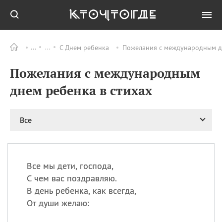
С Днем ребенка
Пожелания с международным дн
Все
ПРАЗДНИКИ
Пожелания с международным
08.08
День «Счастье
случается» (Happiness
днем ребенка в стихах
Happens Day)
08.08
День мира в Аугсбурге
Все
08.08
Ермолаев день
09.08
День святого
великомученика
Пантелеймона –
Все мы дети, господа,
покровителя всех
врачей и целителя
С чем вас поздравляю.
больных
В день ребенка, как всегда,
09.08
День книголюбов (Book
От души желаю:
Lovers Day)