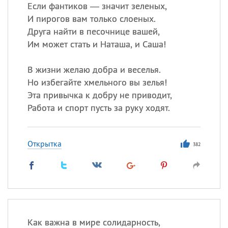
Если фантиков — значит зеленых,
И пирогов вам только слоеных.
Все
ИМЕНА
Друга найти в песочнице вашей,
Сегодня празднуют именины
Им может стать и Наташа, и Саша!
В жизни желаю добра и веселья.
Александр
,
Макар
Но избегайте хмельного вы зелья!
Анна
Эта привычка к добру не приводит,
Работа и спорт пусть за руку ходят.
Посмотреть значение
и
происхождение
Открытка
382
Как важна в мире солидарность,