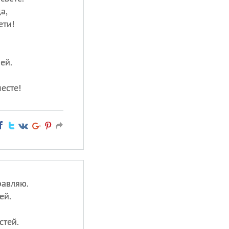
а,
ети!
ей.
есте!
равляю.
ей.
стей.