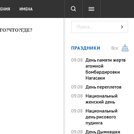
СОТА
DIGITAL
ТЕСТЫ
ЛЕНИЯ
ИМЕНА
КТО?ЧТО?ГДЕ?
ПРАЗДНИКИ
Все
09.08
День памяти жертв
атомной
бомбардировки
Нагасаки
09.08
День переплетов
09.08
Национальный
женский день
09.08
Национальный
день рисового
пудинга
09.08
День Дымняшки