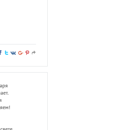
аря
ает.
я
яем!
свете.