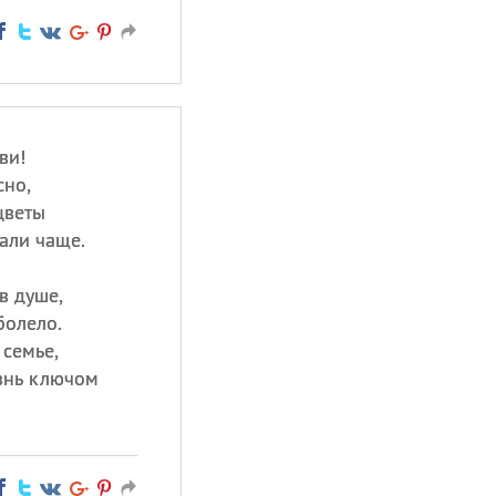
ви!
сно,
цветы
али чаще.
в душе,
болело.
 семье,
изнь ключом