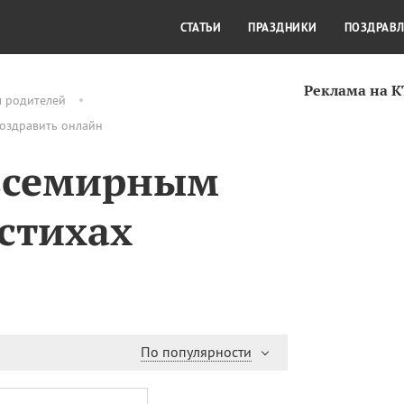
СТИЛЬ ЖИЗНИ
КУЛЬТУРА
КРА
СТАТЬИ
ПРАЗДНИКИ
ПОЗДРАВ
Реклама на 
м родителей
поздравить онлайн
 всемирным
стихах
По популярности