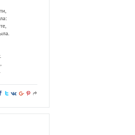
ти,
ла:
те,
ыла.
.
,
.