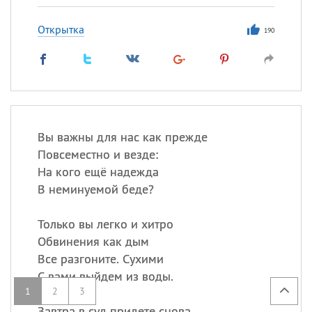
Открытка
190
Вы важны для нас как прежде
Повсеместно и везде:
На кого ещё надежда
В неминуемой беде?
Только вы легко и хитро
Обвинения как дым
Все разгоните. Сухими
С вами выйдем из воды.
1
2
3
Завтра в суд придете снова,