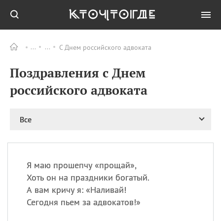
С Днем российского адвоката
Все
ПРАЗДНИКИ
Поздравления с Днем
08.08
День «Счастье
случается» (Happiness
российского адвоката
Happens Day)
08.08
День мира в Аугсбурге
Все
08.08
Ермолаев день
09.08
День святого
великомученика
Пантелеймона –
Я маю прошепчу «прощай»,
покровителя всех
врачей и целителя
Хоть он на праздники богатый.
больных
А вам кричу я: «Наливай!
09.08
День книголюбов (Book
Сегодня пьем за адвокатов!»
Lovers Day)