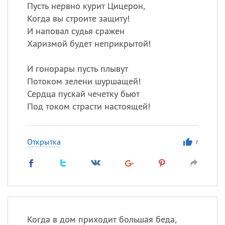
Пусть нервно курит Цицерон,
Когда вы строите защиту!
Все
ИМЕНА
И наповал судья сражен
Сегодня празднуют именины
Харизмой будет неприкрытой!
И гонорары пусть плывут
Александр
,
Макар
Потоком зелени шуршащей!
Анна
Сердца пускай чечетку бьют
Под током страсти настоящей!
Посмотреть значение
и
происхождение
Открытка
7
Когда в дом приходит большая беда,