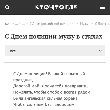
С Днем российской полиции
Мужу
С Днем п
Все
ПРАЗДНИКИ
С Днем полиции мужу в стихах
08.08
День «Счастье
случается» (Happiness
Happens Day)
Все
08.08
День мира в Аугсбурге
08.08
Ермолаев день
09.08
День святого
великомученика
С Днем полиции! В такой серьезный
Пантелеймона –
праздник,
покровителя всех
Дорогой мой, я хочу тебя поздравить,
врачей и целителя
Пожелать, чтобы с тобою всегда рядом
больных
Была ангельская сильная охрана,
09.08
День книголюбов (Book
Чтобы сильным был, здоровым,
Lovers Day)