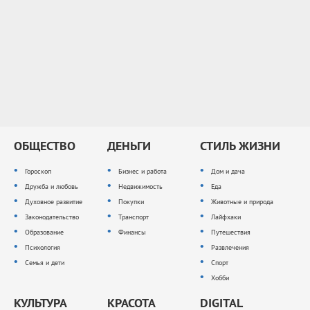
ОБЩЕСТВО
ДЕНЬГИ
СТИЛЬ ЖИЗНИ
Гороскоп
Бизнес и работа
Дом и дача
Дружба и любовь
Недвижимость
Еда
Духовное развитие
Покупки
Животные и природа
Законодательство
Транспорт
Лайфхаки
Образование
Финансы
Путешествия
Психология
Развлечения
Семья и дети
Спорт
Хобби
КУЛЬТУРА
КРАСОТА
DIGITAL