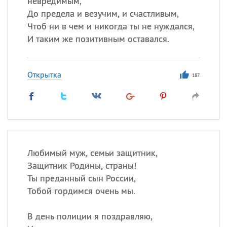
невредимым,
До предела и везучим, и счастливым,
Все
ИМЕНА
Чтоб ни в чем и никогда ты не нуждался,
И таким же позитивным оставался.
Сегодня празднуют именины
Александр
,
Макар
Открытка
187
Анна
Посмотреть значение
и
происхождение
Любимый муж, семьи защитник,
Защитник Родины, страны!
Ты преданный сын России,
Тобой гордимся очень мы.
В день полиции я поздравляю,