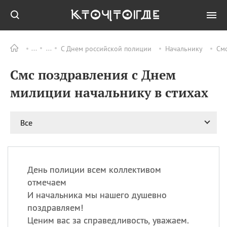
С Днем российской полиции
Начальнику
Смс
Все
ПРАЗДНИКИ
Смс поздравления с Днем
09.08
День памяти жертв
атомной
милиции начальнику в стихах
бомбардировки
Нагасаки
09.08
День переплетов
Все
09.08
Национальный женский
день
09.08
Национальный день
День полиции всем коллективом
рисового пудинга
отмечаем
09.08
День Дымняшки
И начальника мы нашего душевно
(Smokey Bear Day)
поздравляем!
Ценим вас за справедливость, уважаем.