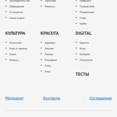
Законодательство
Транспорт
Лайфхаки
Образование
Финансы
Путешествия
Психология
Развлечения
Семья и дети
Спорт
Хобби
КУЛЬТУРА
КРАСОТА
DIGITAL
Искусство
Здоровье
Гаджеты
Кино и сериалы
Макияж
Игры
Книги
Показы
Интернет
Музыка
Похудение
Технологии
Стиль
Уход
ТЕСТЫ
Медиакит
Контакты
Соглашение