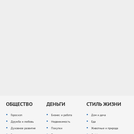
ОБЩЕСТВО
ДЕНЬГИ
СТИЛЬ ЖИЗНИ
Гороскоп
Бизнес и работа
Дом и дача
Дружба и любовь
Недвижимость
Еда
Духовное развитие
Покупки
Животные и природа