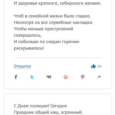
Все
ИМЕНА
И здоровья крепкого, сибирского желаем.
Сегодня празднуют именины
Чтоб в семейной жизни было гладко,
Несмотря на все служебные накладки.
Сергей
, Теодор,
Федор
Чтобы меньше преступлений
совершалось,
Посмотреть значение
и
происхождение
И побольше по следам горячим
раскрывалось!
Открытка
124
С Днем полиции! Сегодня
Праздник общий наш, огромный.