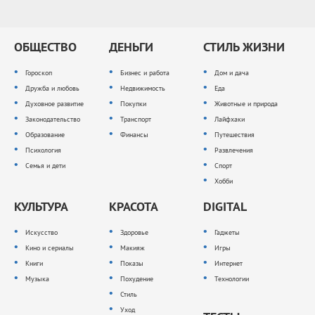
ОБЩЕСТВО
ДЕНЬГИ
СТИЛЬ ЖИЗНИ
Гороскоп
Бизнес и работа
Дом и дача
Дружба и любовь
Недвижимость
Еда
Духовное развитие
Покупки
Животные и природа
Законодательство
Транспорт
Лайфхаки
Образование
Финансы
Путешествия
Психология
Развлечения
Семья и дети
Спорт
Хобби
КУЛЬТУРА
КРАСОТА
DIGITAL
Искусство
Здоровье
Гаджеты
Кино и сериалы
Макияж
Игры
Книги
Показы
Интернет
Музыка
Похудение
Технологии
Стиль
Уход