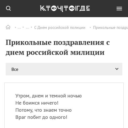
С Днем российской полиции
Прикольные поздра
Все
ПРАЗДНИКИ
Прикольные поздравления с
09.08
День памяти
великомученика и
днем российской милиции
целителя Пантелеимона
11.08
Рождество святителя
Николая Чудотворца
Все
11.08
День «мусорной еды»
11.08
День полета на
воздушном шарике
Утром, днем и темной ночью
11.08
День Святой Клары —
Не боимся ничего!
покровительницы
Потому, что знаем точно
телевидения
Враг побит до одного!