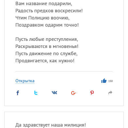
Все
ИМЕНА
Вам название подарили,
Радость предков воскресили!
Сегодня празднуют именины
Чтим Полицию воочию,
Поздравком одарим точно!
Герман
,
Иван
,
Клим
,
Еще
Пусть любые преступления,
Анфиса
Раскрываются в мгновенья!
Пусть движение по службе,
Посмотреть значение
и
Продвигается, как нужно!
происхождение
Открытка
150
Да здравствует наша милиция!