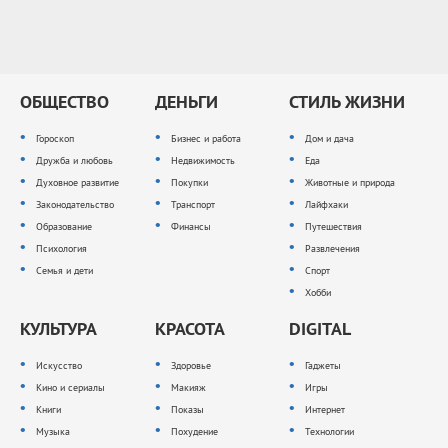
ОБЩЕСТВО
ДЕНЬГИ
СТИЛЬ ЖИЗНИ
Гороскоп
Бизнес и работа
Дом и дача
Дружба и любовь
Недвижимость
Еда
Духовное развитие
Покупки
Животные и природа
Законодательство
Транспорт
Лайфхаки
Образование
Финансы
Путешествия
Психология
Развлечения
Семья и дети
Спорт
Хобби
КУЛЬТУРА
КРАСОТА
DIGITAL
Искусство
Здоровье
Гаджеты
Кино и сериалы
Макияж
Игры
Книги
Показы
Интернет
Музыка
Похудение
Технологии