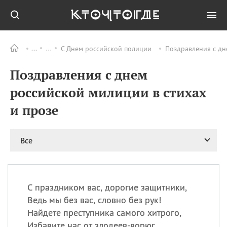
С Днем российской полиции
Поздравления с дн
Все
ПРАЗДНИКИ
Поздравления с днем
08.08
День «Счастье
случается» (Happiness
российской милиции в стихах
Happens Day)
и прозе
08.08
День мира в Аугсбурге
08.08
Ермолаев день
09.08
День святого
Все
великомученика
Пантелеймона –
покровителя всех
врачей и целителя
С праздником вас, дорогие защитники,
больных
Ведь мы без вас, словно без рук!
09.08
День книголюбов (Book
Найдете преступника самого хитрого,
Lovers Day)
Избавите нас от злодеев-ворюг.