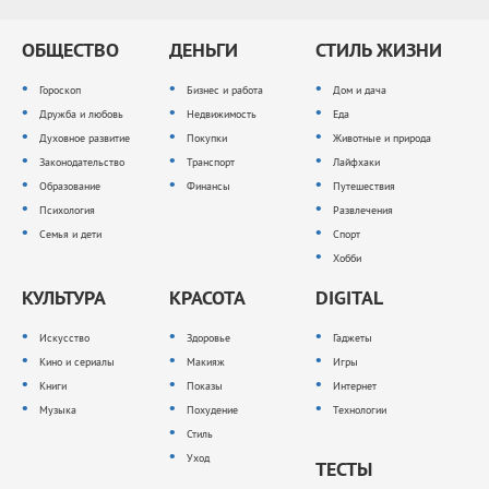
ОБЩЕСТВО
ДЕНЬГИ
СТИЛЬ ЖИЗНИ
Гороскоп
Бизнес и работа
Дом и дача
Дружба и любовь
Недвижимость
Еда
Духовное развитие
Покупки
Животные и природа
Законодательство
Транспорт
Лайфхаки
Образование
Финансы
Путешествия
Психология
Развлечения
Семья и дети
Спорт
Хобби
КУЛЬТУРА
КРАСОТА
DIGITAL
Искусство
Здоровье
Гаджеты
Кино и сериалы
Макияж
Игры
Книги
Показы
Интернет
Музыка
Похудение
Технологии
Стиль
Уход
ТЕСТЫ