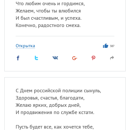
Что любим очень и гордимся,
Желаем, чтобы ты влюбился
Все
ИМЕНА
И был счастливым, и успеха.
Сегодня празднуют именины
Конечно, радостного смеха.
Александр
,
Макар
Открытка
387
Анна
Посмотреть значение
и
происхождение
С Днем российской полиции сынуль,
Здоровья, счастья, благодати,
Желаю ярких, добрых дней,
И продвижения по службе кстати.
Пусть будет все, как хочется тебе,