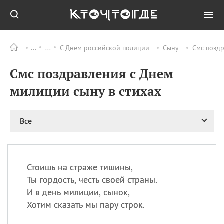
С Днем российской полиции
Сыну
Смс поздр
Все
ПРАЗДНИКИ
Смс поздравления с Днем
08.08
День «Счастье
случается» (Happiness
милиции сыну в стихах
Happens Day)
08.08
День мира в Аугсбурге
Все
08.08
Ермолаев день
09.08
День святого
великомученика
Пантелеймона –
Стоишь на страже тишины,
покровителя всех
врачей и целителя
Ты гордость, честь своей страны.
больных
И в день милиции, сынок,
09.08
День книголюбов (Book
Хотим сказать мы пару строк.
Lovers Day)