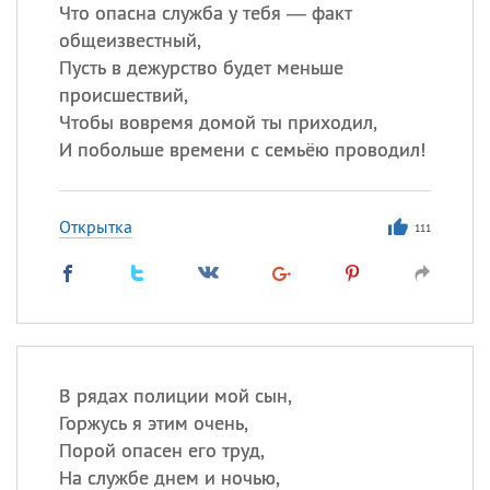
Все
ИМЕНА
Что опасна служба у тебя — факт
общеизвестный,
Сегодня празднуют именины
Пусть в дежурство будет меньше
происшествий,
Сергей
, Теодор,
Федор
Чтобы вовремя домой ты приходил,
И побольше времени с семьёю проводил!
Посмотреть значение
и
происхождение
Открытка
111
В рядах полиции мой сын,
Горжусь я этим очень,
Порой опасен его труд,
На службе днем и ночью,