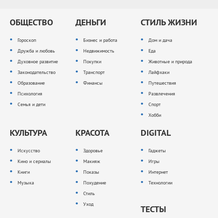
ОБЩЕСТВО
ДЕНЬГИ
СТИЛЬ ЖИЗНИ
Гороскоп
Бизнес и работа
Дом и дача
Дружба и любовь
Недвижимость
Еда
Духовное развитие
Покупки
Животные и природа
Законодательство
Транспорт
Лайфхаки
Образование
Финансы
Путешествия
Психология
Развлечения
Семья и дети
Спорт
Хобби
КУЛЬТУРА
КРАСОТА
DIGITAL
Искусство
Здоровье
Гаджеты
Кино и сериалы
Макияж
Игры
Книги
Показы
Интернет
Музыка
Похудение
Технологии
Стиль
Уход
ТЕСТЫ