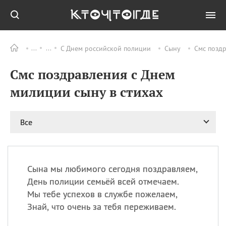
С Днем российской полиции
Сыну
Смс поздр
Все
ПРАЗДНИКИ
Смс поздравления с Днем
09.08
День памяти жертв
атомной
милиции сыну в стихах
бомбардировки
Нагасаки
09.08
День переплетов
Все
09.08
Национальный женский
день
09.08
Национальный день
Сына мы любимого сегодня поздравляем,
рисового пудинга
День полиции семьёй всей отмечаем.
09.08
День Дымняшки
Мы тебе успехов в службе пожелаем,
(Smokey Bear Day)
Знай, что очень за тебя переживаем.