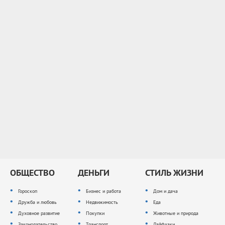
ОБЩЕСТВО
ДЕНЬГИ
СТИЛЬ ЖИЗНИ
Гороскоп
Бизнес и работа
Дом и дача
Дружба и любовь
Недвижимость
Еда
Духовное развитие
Покупки
Животные и природа
Законодательство
Транспорт
Лайфхаки