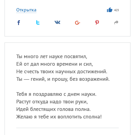
Все
ИМЕНА
Открытка
Сегодня празднуют именины
423
Герман
,
Иван
,
Клим
,
Еще
Анфиса
Ты много лет науке посвятил,
Посмотреть значение
и
Ей от дал много времени и сил,
происхождение
Не счесть твоих научных достижений.
Ты — гений, и прошу, без возражений.
Тебя я поздравляю с днем науки.
Растут откуда надо твои руки,
Идей блестящих голова полна.
Желаю я тебе их воплотить сполна!