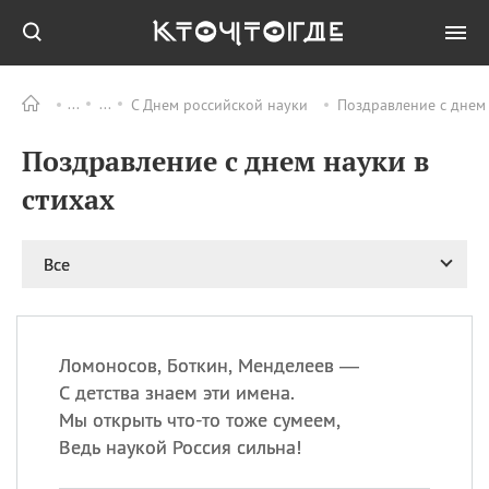
С Днем российской науки
Поздравление с днем 
Все
ПРАЗДНИКИ
Поздравление с днем науки в
09.08
День памяти
великомученика и
стихах
целителя Пантелеимона
11.08
Рождество святителя
Николая Чудотворца
Все
11.08
День «мусорной еды»
11.08
День полета на
воздушном шарике
Ломоносов, Боткин, Менделеев —
11.08
День Святой Клары —
С детства знаем эти имена.
покровительницы
Мы открыть что-то тоже сумеем,
телевидения
Ведь наукой Россия сильна!