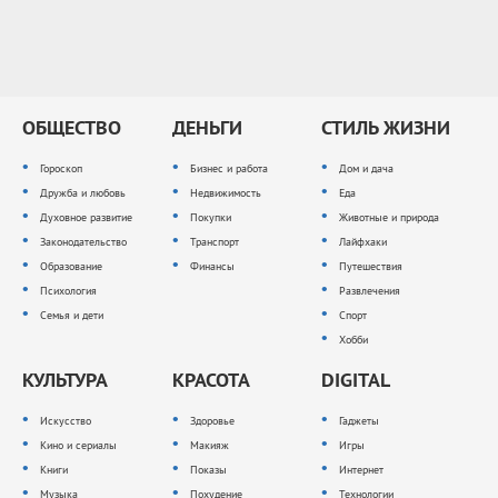
ОБЩЕСТВО
ДЕНЬГИ
СТИЛЬ ЖИЗНИ
Гороскоп
Бизнес и работа
Дом и дача
Дружба и любовь
Недвижимость
Еда
Духовное развитие
Покупки
Животные и природа
Законодательство
Транспорт
Лайфхаки
Образование
Финансы
Путешествия
Психология
Развлечения
Семья и дети
Спорт
Хобби
КУЛЬТУРА
КРАСОТА
DIGITAL
Искусство
Здоровье
Гаджеты
Кино и сериалы
Макияж
Игры
Книги
Показы
Интернет
Музыка
Похудение
Технологии