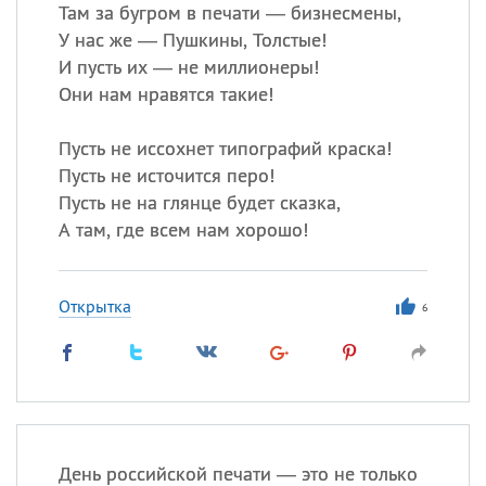
Все
ИМЕНА
Там за бугром в печати — бизнесмены,
У нас же — Пушкины, Толстые!
Сегодня празднуют именины
И пусть их — не миллионеры!
Они нам нравятся такие!
Герман
,
Иван
,
Клим
,
Еще
Пусть не иссохнет типографий краска!
Анфиса
Пусть не источится перо!
Пусть не на глянце будет сказка,
Посмотреть значение
и
А там, где всем нам хорошо!
происхождение
Открытка
6
День российской печати — это не только