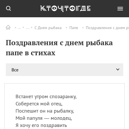
С Днем рыбака
Папе
Поздравления с днем ры
Все
ПРАЗДНИКИ
Поздравления с днем рыбака
06.08
Преображение
Господне у западных
папе в стихах
христиан
06.08
День памяти
благоверных князей
Все
Бориса и Глеба, во
святом Крещении
Романа и Давида
07.08
День ассирийских
Встанет утром спозаранку,
мучеников
Соберется мой отец,
07.08
Национальный день
Поспешит он на рыбалку,
маяка
Мой папуля — молодец,
07.08
Годовщина битвы при
Я хочу его поздравить
Бояка