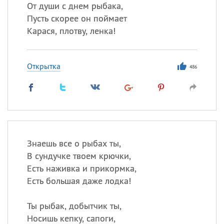
От души с днем рыбака,
Пусть скорее он поймает
Карася, плотву, ленка!
Все
ИМЕНА
Сегодня празднуют именины
Открытка
486
Анатолий
, Афанасий,
Борис
,
Еще
Кристина
Знаешь все о рыбах ты,
Посмотреть значение
и
В сундучке твоем крючки,
происхождение
Есть наживка и прикормка,
Есть большая даже лодка!
Ты рыбак, добытчик ты,
Носишь кепку, сапоги,