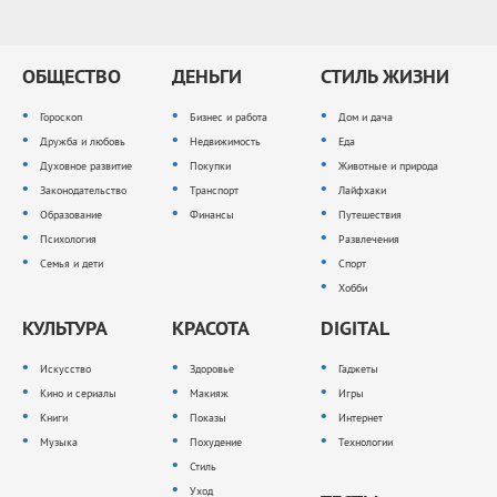
ОБЩЕСТВО
ДЕНЬГИ
СТИЛЬ ЖИЗНИ
Гороскоп
Бизнес и работа
Дом и дача
Дружба и любовь
Недвижимость
Еда
Духовное развитие
Покупки
Животные и природа
Законодательство
Транспорт
Лайфхаки
Образование
Финансы
Путешествия
Психология
Развлечения
Семья и дети
Спорт
Хобби
КУЛЬТУРА
КРАСОТА
DIGITAL
Искусство
Здоровье
Гаджеты
Кино и сериалы
Макияж
Игры
Книги
Показы
Интернет
Музыка
Похудение
Технологии
Стиль
Уход