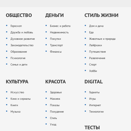
ОБЩЕСТВО
ДЕНЬГИ
СТИЛЬ ЖИЗНИ
Гороскоп
Бизнес и работа
Дом и дача
Дружба и любовь
Недвижимость
Еда
Духовное развитие
Покупки
Животные и природа
Законодательство
Транспорт
Лайфхаки
Образование
Финансы
Путешествия
Психология
Развлечения
Семья и дети
Спорт
Хобби
КУЛЬТУРА
КРАСОТА
DIGITAL
Искусство
Здоровье
Гаджеты
Кино и сериалы
Макияж
Игры
Книги
Показы
Интернет
Музыка
Похудение
Технологии
Стиль
Уход
ТЕСТЫ