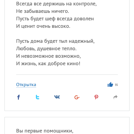
Все
ИМЕНА
Всегда все держишь на контроле,
Не забываешь ничего.
Сегодня празднуют именины
Пусть будет шеф всегда доволен
И ценит очень высоко.
Герман
,
Иван
,
Клим
,
Еще
Пусть дома будет тыл надежный,
Анфиса
Любовь, душевное тепло.
И невозможное возможно,
Посмотреть значение
и
И жизнь, как доброе кино!
происхождение
Открытка
35
Вы первые помощники,