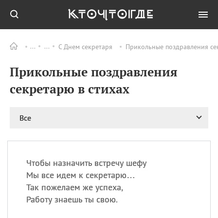
С Днем секретаря
Прикольные поздравления сек
Все
ПРАЗДНИКИ
Прикольные поздравления
09.08
День памяти
великомученика и
секретарю в стихах
целителя Пантелеимона
11.08
Рождество святителя
Николая Чудотворца
Все
11.08
День «мусорной еды»
11.08
День полета на
воздушном шарике
Чтобы назначить встречу шефу
11.08
День Святой Клары —
Мы все идем к секретарю…
покровительницы
Так пожелаем же успеха,
телевидения
Работу знаешь ты свою.