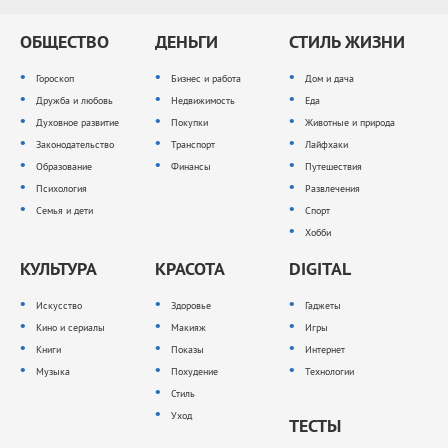
ОБЩЕСТВО
ДЕНЬГИ
СТИЛЬ ЖИЗНИ
Гороскоп
Бизнес и работа
Дом и дача
Дружба и любовь
Недвижимость
Еда
Духовное развитие
Покупки
Животные и природа
Законодательство
Транспорт
Лайфхаки
Образование
Финансы
Путешествия
Психология
Развлечения
Семья и дети
Спорт
Хобби
КУЛЬТУРА
КРАСОТА
DIGITAL
Искусство
Здоровье
Гаджеты
Кино и сериалы
Макияж
Игры
Книги
Показы
Интернет
Музыка
Похудение
Технологии
Стиль
Уход
ТЕСТЫ