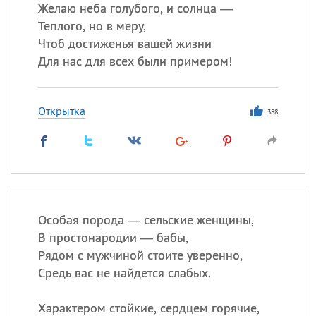
Желаю неба голубого, и солнца —
Теплого, но в меру,
Чтоб достиженья вашей жизни
Все
ИМЕНА
Для нас для всех были примером!
Сегодня празднуют именины
Открытка
Анатолий
, Афанасий,
Борис
388
,
Еще
Кристина
Посмотреть значение
и
Особая порода — сельские женщины,
происхождение
В простонародии — бабы,
Рядом с мужчиной стоите уверенно,
Средь вас не найдется слабых.
Характером стойкие, сердцем горячие,