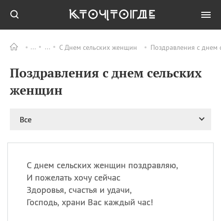
С Днем сельских женщин
Поздравления с днем 
Все
ПРАЗДНИКИ
Поздравления с днем сельских
06.08
Преображение
Господне у западных
женщин
христиан
06.08
День памяти
благоверных князей
Все
Бориса и Глеба, во
святом Крещении
Романа и Давида
07.08
День ассирийских
С днем сельских женщин поздравляю,
мучеников
И пожелать хочу сейчас
07.08
Национальный день
Здоровья, счастья и удачи,
маяка
Господь, храни Вас каждый час!
07.08
Годовщина битвы при
Бояка