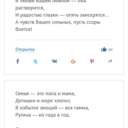
В любви Вашей нежной — она
растворится,
И радостью глазки — опять заискрятся…
Все
ИМЕНА
А чувств Ваших сильных, пусть ссоры
Сегодня празднуют именины
боятся!
Анатолий
, Афанасий,
Борис
Открытка
432
,
Еще
Кристина
Посмотреть значение
и
происхождение
Семья — это папа и мама,
Детишки и море хлопот,
В избытке эмоций — вся гамма,
Рутина — из года в год.