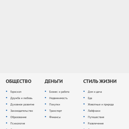
ОБЩЕСТВО
ДЕНЬГИ
СТИЛЬ ЖИЗНИ
Гороскоп
Бизнес и работа
Дом и дача
Дружба и любовь
Недвижимость
Еда
Духовное развитие
Покупки
Животные и природа
Законодательство
Транспорт
Лайфхаки
Образование
Финансы
Путешествия
Психология
Развлечения