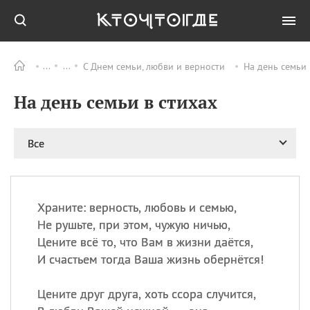
С Днем семьи, любви и верности
На день семьи 
Все
ПРАЗДНИКИ
На день семьи в стихах
06.08
Преображение
Господне у западных
христиан
Все
06.08
День памяти
благоверных князей
Бориса и Глеба, во
святом Крещении
Романа и Давида
Храните: верность, любовь и семью,
Не рушьте, при этом, чужую ничью,
07.08
День ассирийских
мучеников
Цените всё то, что Вам в жизни даётся,
И счастьем тогда Ваша жизнь обернётся!
07.08
Национальный день
маяка
Цените друг друга, хоть ссора случится,
07.08
Годовщина битвы при
Бояка