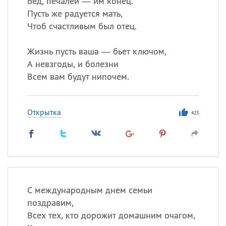
Бед, печалей — им конец.
Все
ИМЕНА
Пусть же радуется мать,
Сегодня празднуют именины
Чтоб счастливым был отец.
Сергей
, Теодор,
Федор
Жизнь пусть ваша — бьет ключом,
А невзгоды, и болезни
Посмотреть значение
и
Всем вам будут нипочем.
происхождение
Открытка
423
С международным днем семьи
поздравим,
Всех тех, кто дорожит домашним очагом,