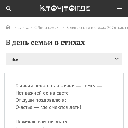
С Днем семьи
В день семьи в стихах 2026, как 
Все
ПРАЗДНИКИ
В день семьи в стихах
09.08
День памяти жертв
атомной
бомбардировки
Нагасаки
Все
09.08
День переплетов
09.08
Национальный женский
день
Главная ценность в жизни — семья —
09.08
Национальный день
Нет важней ее на свете.
рисового пудинга
От души поздравлю я;
09.08
День Дымняшки
Счастье — где смеются дети!
(Smokey Bear Day)
Пожелаю вам не знать