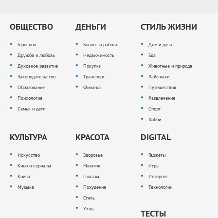
ОБЩЕСТВО
ДЕНЬГИ
СТИЛЬ ЖИЗНИ
Гороскоп
Бизнес и работа
Дом и дача
Дружба и любовь
Недвижимость
Еда
Духовное развитие
Покупки
Животные и природа
Законодательство
Транспорт
Лайфхаки
Образование
Финансы
Путешествия
Психология
Развлечения
Семья и дети
Спорт
Хобби
КУЛЬТУРА
КРАСОТА
DIGITAL
Искусство
Здоровье
Гаджеты
Кино и сериалы
Макияж
Игры
Книги
Показы
Интернет
Музыка
Похудение
Технологии
Стиль
Уход
ТЕСТЫ