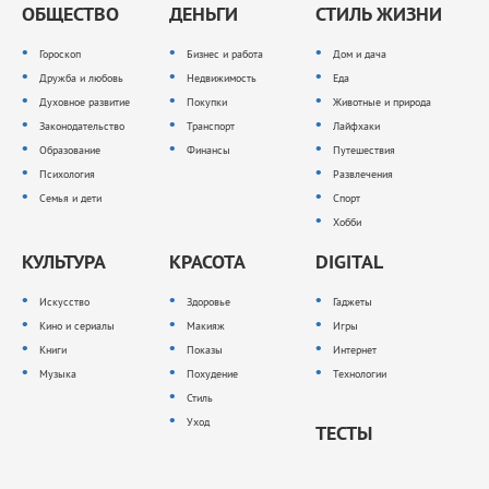
ОБЩЕСТВО
ДЕНЬГИ
СТИЛЬ ЖИЗНИ
Гороскоп
Бизнес и работа
Дом и дача
Дружба и любовь
Недвижимость
Еда
Духовное развитие
Покупки
Животные и природа
Законодательство
Транспорт
Лайфхаки
Образование
Финансы
Путешествия
Психология
Развлечения
Семья и дети
Спорт
Хобби
КУЛЬТУРА
КРАСОТА
DIGITAL
Искусство
Здоровье
Гаджеты
Кино и сериалы
Макияж
Игры
Книги
Показы
Интернет
Музыка
Похудение
Технологии
Стиль
Уход
ТЕСТЫ