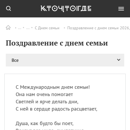
С Днем семьи
Поздравление с днем семьи 2026,
Все
ПРАЗДНИКИ
Поздравление с днем семьи
09.08
День памяти жертв
атомной
бомбардировки
Нагасаки
Все
09.08
День переплетов
09.08
Национальный женский
день
С Международным днем семьи!
09.08
Национальный день
Она нам очень помогает
рисового пудинга
Светлей и ярче делать дни,
09.08
День Дымняшки
С ней в сердце радость расцветает,
(Smokey Bear Day)
Душа, как будто бы поет,