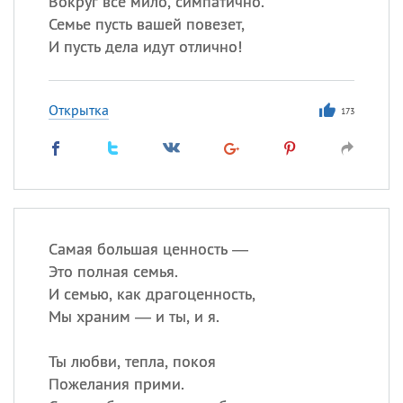
Вокруг все мило, симпатично.
Все
ИМЕНА
Семье пусть вашей повезет,
Сегодня празднуют именины
И пусть дела идут отлично!
Сергей
, Теодор,
Федор
Открытка
173
Посмотреть значение
и
происхождение
Самая большая ценность —
Это полная семья.
И семью, как драгоценность,
Мы храним — и ты, и я.
Ты любви, тепла, покоя
Пожелания прими.