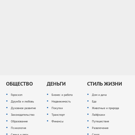
ОБЩЕСТВО
ДЕНЬГИ
СТИЛЬ ЖИЗНИ
Гороскоп
Бизнес и работа
Дом и дача
Дружба и любовь
Недвижимость
Еда
Духовное развитие
Покупки
Животные и природа
Законодательство
Транспорт
Лайфхаки
Образование
Финансы
Путешествия
Психология
Развлечения
Семья и дети
Спорт