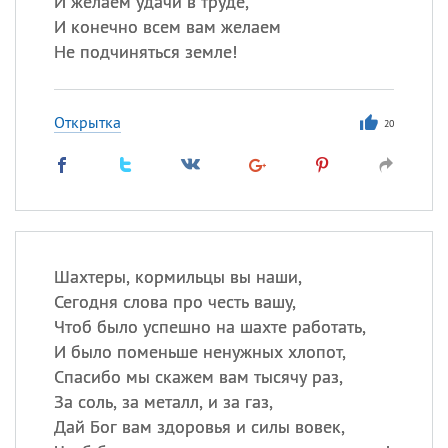
И желаем удачи в труде,
Все
ИМЕНА
И конечно всем вам желаем
Сегодня празднуют именины
Не подчиняться земле!
Герман
,
Иван
,
Клим
,
Еще
Открытка
20
Анфиса
Посмотреть значение
и
происхождение
Шахтеры, кормильцы вы наши,
Сегодня слова про честь вашу,
Чтоб было успешно на шахте работать,
И было поменьше ненужных хлопот,
Спасибо мы скажем вам тысячу раз,
За соль, за металл, и за газ,
Дай Бог вам здоровья и силы вовек,