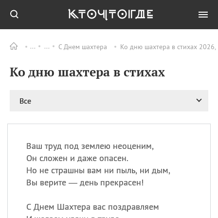
С Днем шахтера
Ко дню шахтера в стихах 2026,
Все
ПРАЗДНИКИ
Ко дню шахтера в стихах
09.08
День памяти
великомученика и
целителя Пантелеимона
Все
11.08
Рождество святителя
Николая Чудотворца
11.08
День «мусорной еды»
11.08
День полета на
Ваш труд под землею неоценим,
воздушном шарике
Он сложен и даже опасен.
11.08
День Святой Клары —
Но не страшны вам ни пыль, ни дым,
покровительницы
Вы верите — день прекрасен!
телевидения
С Днем Шахтера вас поздравляем