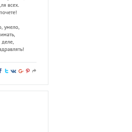
для всех.
почете!
, умело,
имать,
 деле,
здравлять!