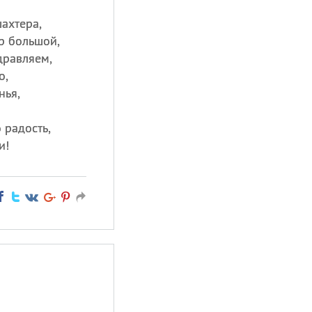
ахтера,
р большой,
дравляем,
о,
нья,
 радость,
и!