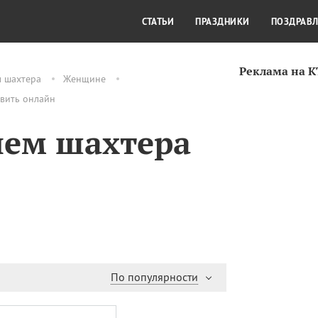
СТИЛЬ ЖИЗНИ
КУЛЬТУРА
КРА
СТАТЬИ
ПРАЗДНИКИ
ПОЗДРАВ
Реклама на 
м шахтера
Женщине
авить онлайн
нем шахтера
По популярности