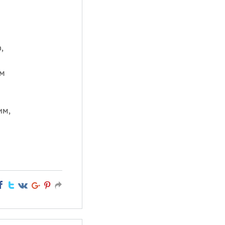
,
ем
им,