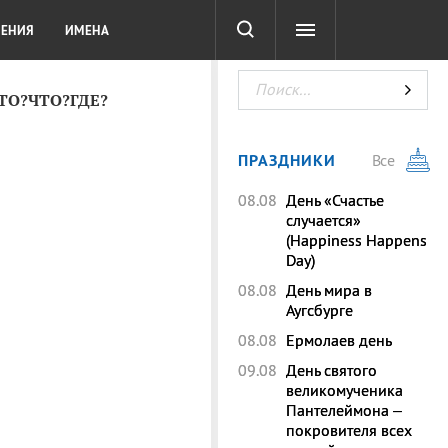
СОТА
DIGITAL
ТЕСТЫ
ЛЕНИЯ
ИМЕНА
КТО?ЧТО?ГДЕ?
ПРАЗДНИКИ
Все
08.08
День «Счастье
случается»
(Happiness Happens
Day)
08.08
День мира в
Аугсбурге
08.08
Ермолаев день
09.08
День святого
великомученика
Пантелеймона –
покровителя всех