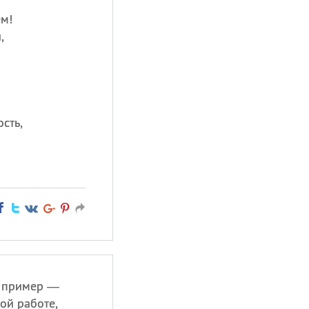
м!
,
ость,
в пример —
ой работе,