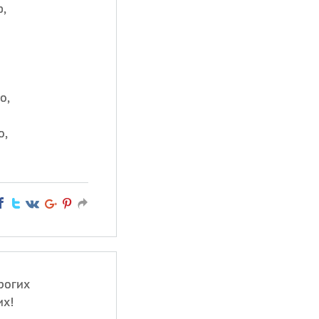
,
о,
о,
рогих
их!