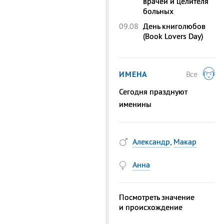
врачей и целителя
больных
09.08
День книголюбов
(Book Lovers Day)
ИМЕНА
Все
Сегодня празднуют
именины
Александр
,
Макар
Анна
Посмотреть значение
и происхождение