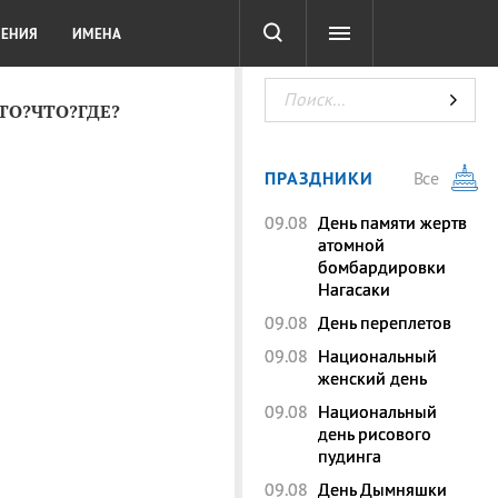
СОТА
DIGITAL
ТЕСТЫ
ЛЕНИЯ
ИМЕНА
КТО?ЧТО?ГДЕ?
ПРАЗДНИКИ
Все
09.08
День памяти жертв
атомной
бомбардировки
Нагасаки
09.08
День переплетов
09.08
Национальный
женский день
09.08
Национальный
день рисового
пудинга
09.08
День Дымняшки