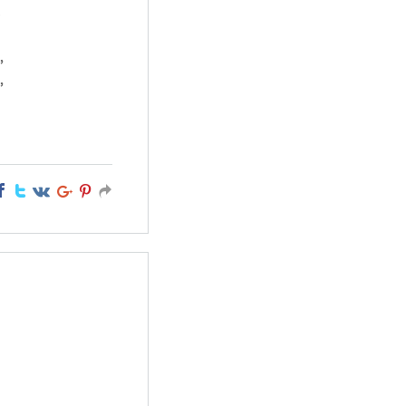
!
,
,