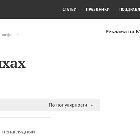
СТИЛЬ ЖИЗНИ
КУЛЬТУРА
КРА
СТАТЬИ
ПРАЗДНИКИ
ПОЗДРАВ
Реклама на 
м шефа
ихах
По популярности
ш ненаглядный