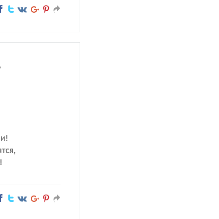
,
и!
тся,
!