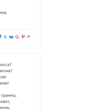
лив.
босса?
ектив?
сов!
 жив!
 грамма,
ивот,
ммов,