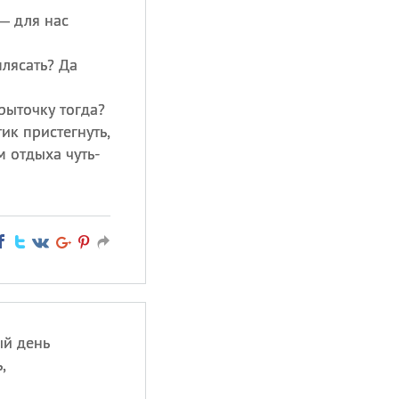
— для нас
плясать? Да
рыточку тогда?
ик пристегнуть,
 отдыха чуть-
й день
,