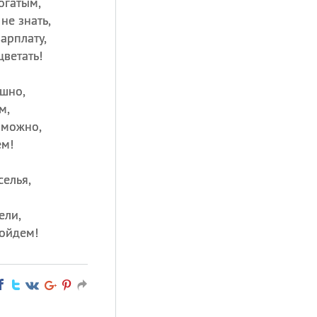
огатым,
не знать,
арплату,
ветать!
шно,
м,
 можно,
ем!
селья,
ели,
ойдем!