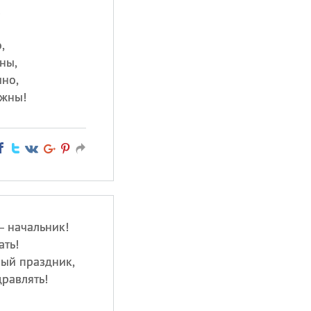
!
,
ны,
чно,
ужны!
— начальник!
ать!
лый праздник,
равлять!