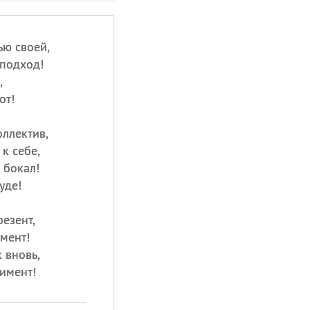
ью своей,
 подход!
,
от!
оллектив,
к себе,
 бокал!
уде!
езент,
омент!
 вновь,
имент!