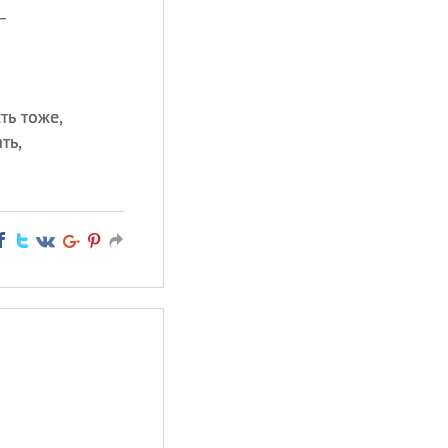
—
ь тоже,
ть,