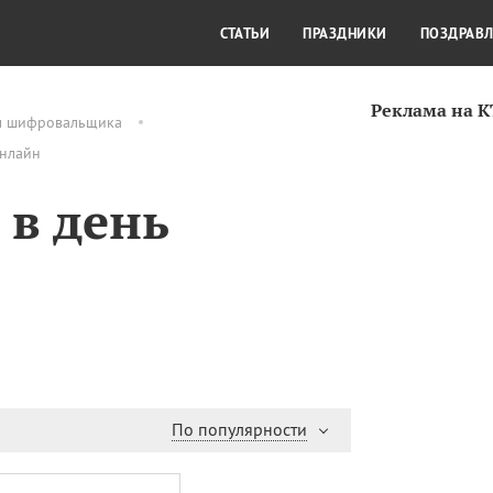
СТИЛЬ ЖИЗНИ
КУЛЬТУРА
КРА
СТАТЬИ
ПРАЗДНИКИ
ПОЗДРАВ
Реклама на 
м шифровальщика
онлайн
 в день
По популярности