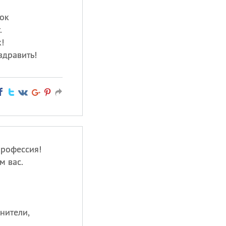
ок
.
!
здравить!
рофессия!
м вас.
нители,
,