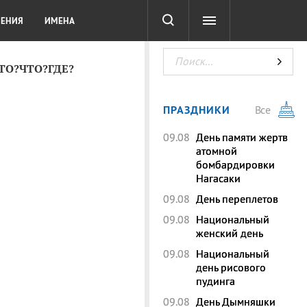
СОТА
DIGITAL
ТЕСТЫ
ЛЕНИЯ
ИМЕНА
КТО?ЧТО?ГДЕ?
ПРАЗДНИКИ
Все
09.08
День памяти жертв
атомной
бомбардировки
Нагасаки
09.08
День переплетов
09.08
Национальный
женский день
09.08
Национальный
день рисового
пудинга
09.08
День Дымняшки