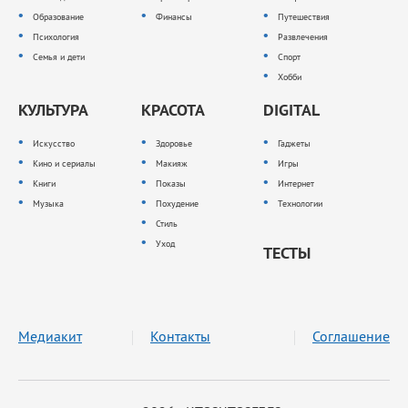
Образование
Финансы
Путешествия
Психология
Развлечения
Семья и дети
Спорт
Хобби
КУЛЬТУРА
КРАСОТА
DIGITAL
Искусство
Здоровье
Гаджеты
Кино и сериалы
Макияж
Игры
Книги
Показы
Интернет
Музыка
Похудение
Технологии
Стиль
Уход
ТЕСТЫ
Медиакит
Контакты
Соглашение