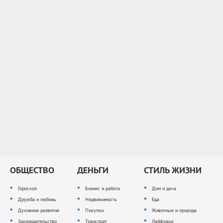
ОБЩЕСТВО
ДЕНЬГИ
СТИЛЬ ЖИЗНИ
Гороскоп
Бизнес и работа
Дом и дача
Дружба и любовь
Недвижимость
Еда
Духовное развитие
Покупки
Животные и природа
Законодательство
Транспорт
Лайфхаки