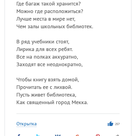
Все
ИМЕНА
Где багаж такой хранится?
Можно где расположиться?
Сегодня празднуют именины
Лучше места в мире нет,
Чем залы школьных библиотек.
Сергей
, Теодор,
Федор
В ряд учебники стоят,
Посмотреть значение
и
происхождение
Лирика для всех ребят.
Все на полках аккуратно,
Заходят все неоднократно,
Чтобы книгу взять домой,
Прочитать ее с лихвой.
Пусть живет библиотека,
Как священный город Мекка.
Открытка
257