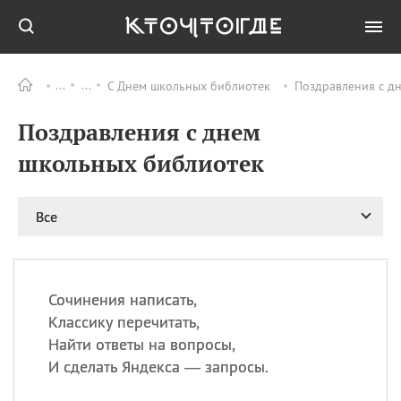
С Днем школьных библиотек
Поздравления с д
Все
ПРАЗДНИКИ
Поздравления с днем
09.08
День памяти жертв
атомной
школьных библиотек
бомбардировки
Нагасаки
09.08
День переплетов
Все
09.08
Национальный женский
день
09.08
Национальный день
Сочинения написать,
рисового пудинга
Классику перечитать,
09.08
День Дымняшки
Найти ответы на вопросы,
(Smokey Bear Day)
И сделать Яндекса — запросы.