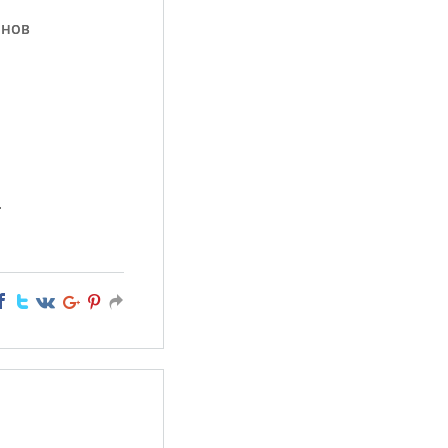
инов
.