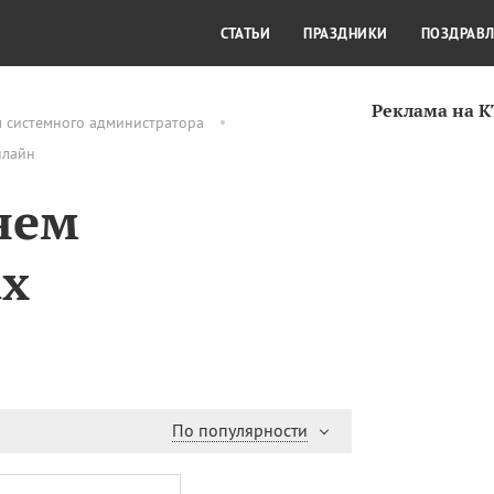
СТИЛЬ ЖИЗНИ
КУЛЬТУРА
КРА
СТАТЬИ
ПРАЗДНИКИ
ПОЗДРАВ
Реклама на 
м системного администратора
нлайн
нем
ах
По популярности