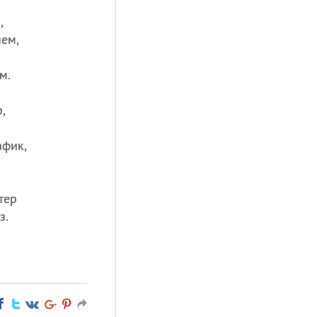
,
ем,
м.
,
афик,
тер
з.