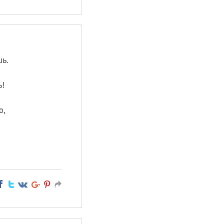
ь.
!
ю,