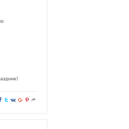
но
раздник!