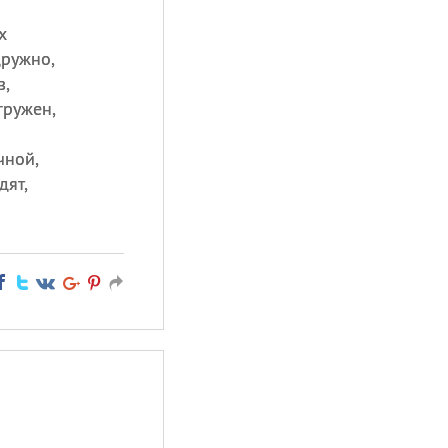
х
дружно,
в,
гружен,
чной,
дят,