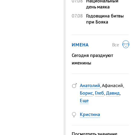
07.08
Национальный
день маяка
07.08
Годовщина битвы
при Бояка
ИМЕНА
Все
Сегодня празднуют
именины
Анатолий
, Афанасий,
Борис
,
Глеб
,
Давид
,
Еще
Кристина
Посмотреть значение