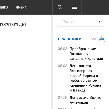
СОТА
DIGITAL
ТЕСТЫ
ЛЕНИЯ
ИМЕНА
КТО?ЧТО?ГДЕ?
ПРАЗДНИКИ
Все
06.08
Преображение
Господне у
западных христиан
06.08
День памяти
благоверных
князей Бориса и
Глеба, во святом
Крещении Романа
и Давида
07.08
День ассирийских
мучеников