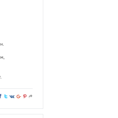
н.
м,
.