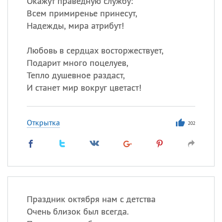
Окажут праведную службу:
Все
ИМЕНА
Всем примиренье принесут,
Сегодня празднуют именины
Надежды, мира атрибут!
Герман
,
Иван
,
Клим
,
Еще
Любовь в сердцах восторжествует,
Подарит много поцелуев,
Анфиса
Тепло душевное раздаст,
И станет мир вокруг цветаст!
Посмотреть значение
и
происхождение
Открытка
202
Праздник октября нам с детства
Очень близок был всегда.