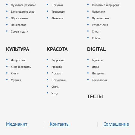
Духовное развитие
Покупки
Животные и природа
Законодательство
Транспорт
Лайфхаки
Образование
Финансы
Путешествия
Психология
Развлечения
Семья и дети
Спорт
Хобби
КУЛЬТУРА
КРАСОТА
DIGITAL
Искусство
Здоровье
Гаджеты
Кино и сериалы
Макияж
Игры
Книги
Показы
Интернет
Музыка
Похудение
Технологии
Стиль
Уход
ТЕСТЫ
Медиакит
Контакты
Соглашение