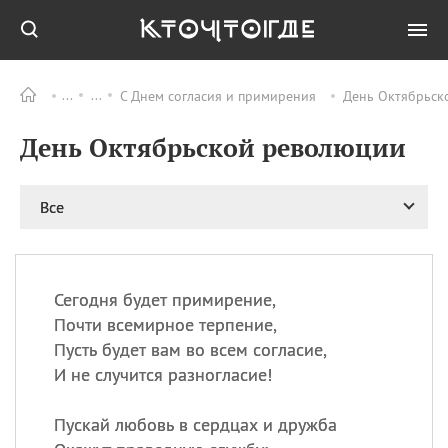
С Днем согласия и примирения
День Октябрьск
Все
ПРАЗДНИКИ
День Октябрьской революции
09.08
День памяти
великомученика и
целителя Пантелеимона
Все
11.08
Рождество святителя
Николая Чудотворца
11.08
День «мусорной еды»
11.08
День полета на
Сегодня будет примирение,
воздушном шарике
Почти всемирное терпение,
11.08
День Святой Клары —
Пусть будет вам во всем согласие,
покровительницы
И не случится разногласие!
телевидения
Пускай любовь в сердцах и дружба