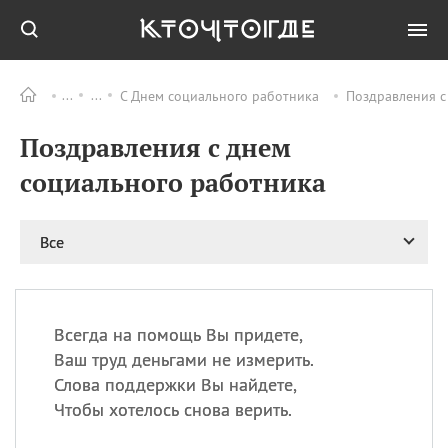
С Днем социального работника
Поздравления с
Все
ПРАЗДНИКИ
Поздравления с днем
08.08
День «Счастье
случается» (Happiness
социального работника
Happens Day)
08.08
День мира в Аугсбурге
Все
08.08
Ермолаев день
09.08
День святого
великомученика
Пантелеймона –
Всегда на помощь Вы придете,
покровителя всех
врачей и целителя
Ваш труд деньгами не измерить.
больных
Слова поддержки Вы найдете,
09.08
День книголюбов (Book
Чтобы хотелось снова верить.
Lovers Day)