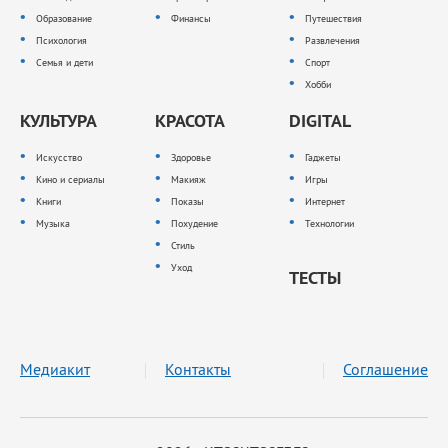
Образование
Финансы
Путешествия
Психология
Развлечения
Семья и дети
Спорт
Хобби
КУЛЬТУРА
КРАСОТА
DIGITAL
Искусство
Здоровье
Гаджеты
Кино и сериалы
Макияж
Игры
Книги
Показы
Интернет
Музыка
Похудение
Технологии
Стиль
Уход
ТЕСТЫ
Медиакит
Контакты
Соглашение