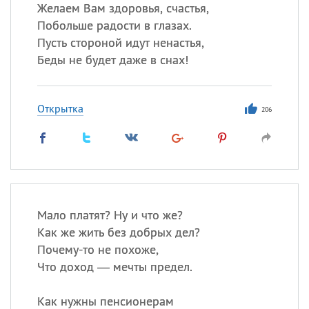
Желаем Вам здоровья, счастья,
Побольше радости в глазах.
Все
ИМЕНА
Пусть стороной идут ненастья,
Сегодня празднуют именины
Беды не будет даже в снах!
Александр
,
Макар
Открытка
206
Анна
Посмотреть значение
и
происхождение
Мало платят? Ну и что же?
Как же жить без добрых дел?
Почему-то не похоже,
Что доход — мечты предел.
Как нужны пенсионерам