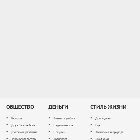
ОБЩЕСТВО
ДЕНЬГИ
СТИЛЬ ЖИЗНИ
Гороскоп
Бизнес и работа
Дом и дача
Дружба и любовь
Недвижимость
Еда
Духовное развитие
Покупки
Животные и природа
Законодательство
Транспорт
Лайфхаки