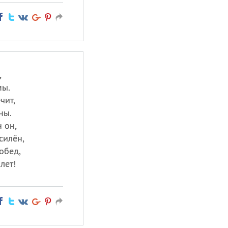
,
мы.
чит,
ны.
 он,
силён,
обед,
лет!