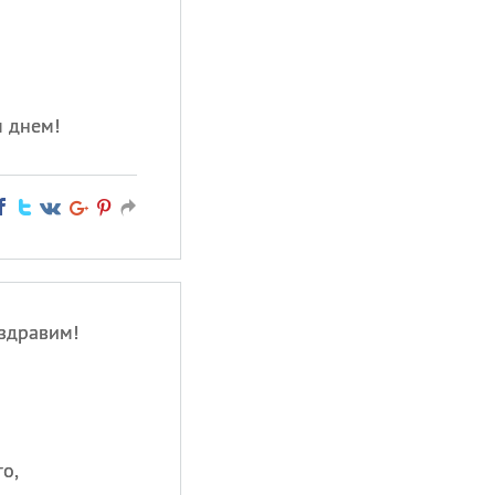
 днем!
оздравим!
о,