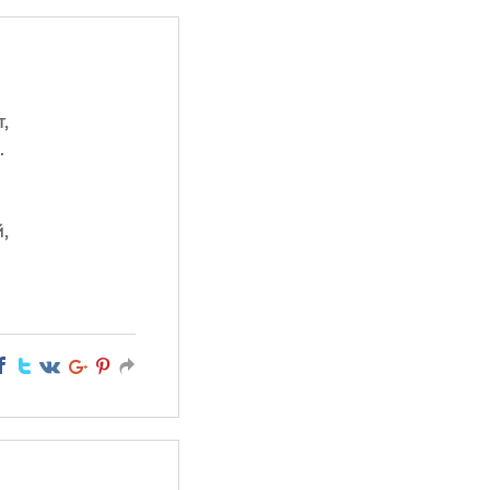
,
.
,