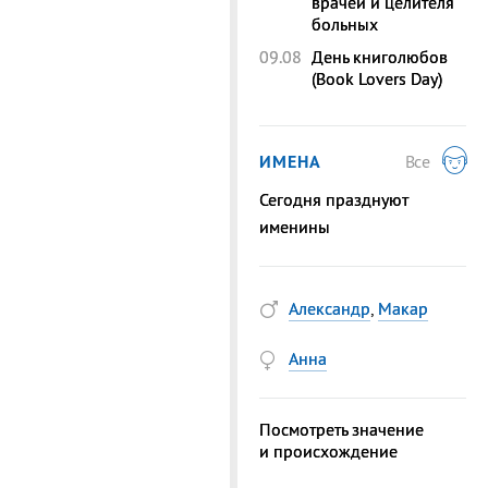
врачей и целителя
больных
09.08
День книголюбов
(Book Lovers Day)
ИМЕНА
Все
Сегодня празднуют
именины
Александр
,
Макар
Анна
Посмотреть значение
и происхождение