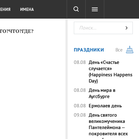
СОТА
DIGITAL
ТЕСТЫ
ЛЕНИЯ
ИМЕНА
КТО?ЧТО?ГДЕ?
ПРАЗДНИКИ
Все
08.08
День «Счастье
случается»
(Happiness Happens
Day)
08.08
День мира в
Аугсбурге
08.08
Ермолаев день
09.08
День святого
великомученика
Пантелеймона –
покровителя всех