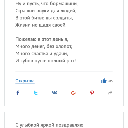
Все
ИМЕНА
Ну и пусть, что бормашины,
Страшны звуки для людей,
Сегодня празднуют именины
В этой битве вы солдаты,
Жизни не щадя своей.
Сергей
, Теодор,
Федор
Пожелаю в этот день я,
Посмотреть значение
и
происхождение
Много денег, без хлопот,
Много счастья и удачи,
И зубов пусть полный рот!
Открытка
415
С улыбкой яркой поздравляю