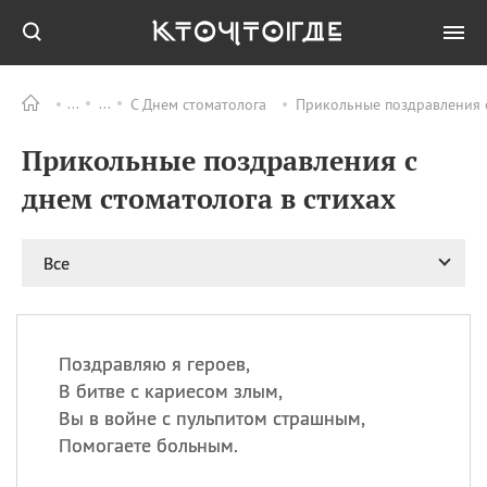
С Днем стоматолога
Прикольные поздравления с
Все
ПРАЗДНИКИ
Прикольные поздравления с
09.08
День памяти жертв
атомной
днем стоматолога в стихах
бомбардировки
Нагасаки
09.08
День переплетов
Все
09.08
Национальный женский
день
09.08
Национальный день
Поздравляю я героев,
рисового пудинга
В битве с кариесом злым,
09.08
День Дымняшки
Вы в войне с пульпитом страшным,
(Smokey Bear Day)
Помогаете больным.