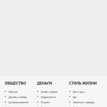
ОБЩЕСТВО
ДЕНЬГИ
СТИЛЬ ЖИЗНИ
Гороскоп
Бизнес и работа
Дом и дача
Дружба и любовь
Недвижимость
Еда
Духовное развитие
Покупки
Животные и природа