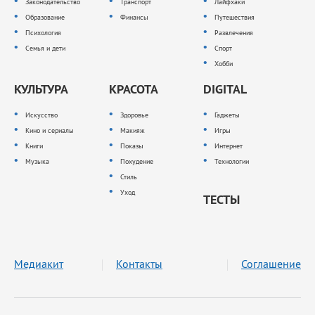
Законодательство
Транспорт
Лайфхаки
Образование
Финансы
Путешествия
Психология
Развлечения
Семья и дети
Спорт
Хобби
КУЛЬТУРА
КРАСОТА
DIGITAL
Искусство
Здоровье
Гаджеты
Кино и сериалы
Макияж
Игры
Книги
Показы
Интернет
Музыка
Похудение
Технологии
Стиль
Уход
ТЕСТЫ
Медиакит
Контакты
Соглашение