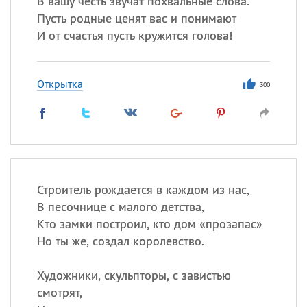
В вашу честь звучат похвальные слова.
Все
ИМЕНА
Пусть родные ценят вас и понимают
Сегодня празднуют именины
И от счастья пусть кружится голова!
Герман
,
Иван
,
Клим
,
Еще
Открытка
300
Анфиса
Посмотреть значение
и
происхождение
Строитель рождается в каждом из нас,
В песочнице с малого детства,
Кто замки построил, кто дом «прозапас»
Но ты же, создал королевство.
Художники, скульпторы, с завистью
смотрят,