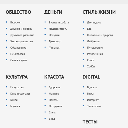
ОБЩЕСТВО
ДЕНЬГИ
СТИЛЬ ЖИЗНИ
Гороскоп
Бизнес и работа
Дом и дача
Дружба и любовь
Недвижимость
Еда
Духовное развитие
Покупки
Животные и природа
Законодательство
Транспорт
Лайфхаки
Образование
Финансы
Путешествия
Психология
Развлечения
Семья и дети
Спорт
Хобби
КУЛЬТУРА
КРАСОТА
DIGITAL
Искусство
Здоровье
Гаджеты
Кино и сериалы
Макияж
Игры
Книги
Показы
Интернет
Музыка
Похудение
Технологии
Стиль
Уход
ТЕСТЫ