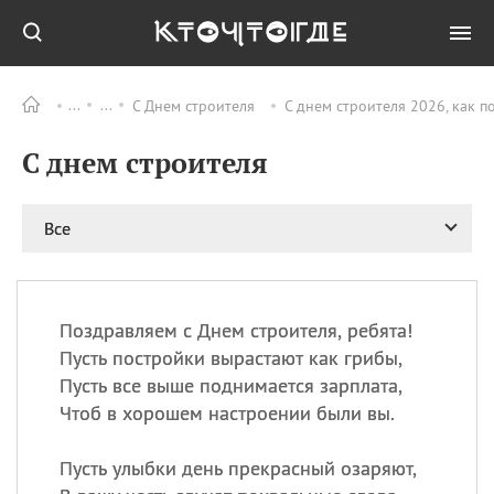
С Днем строителя
С днем строителя 2026, как 
Все
ПРАЗДНИКИ
С днем строителя
09.08
День памяти
великомученика и
целителя Пантелеимона
Все
11.08
Рождество святителя
Николая Чудотворца
11.08
День «мусорной еды»
11.08
День полета на
Поздравляем с Днем строителя, ребята!
воздушном шарике
Пусть постройки вырастают как грибы,
11.08
День Святой Клары —
Пусть все выше поднимается зарплата,
покровительницы
Чтоб в хорошем настроении были вы.
телевидения
Пусть улыбки день прекрасный озаряют,