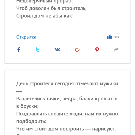
Недоверчивый прораб,
Чтоб доволен был строитель,
Строил дом не абы-как!
Все
ИМЕНА
Сегодня празднуют именины
Открытка
353
Анатолий
, Афанасий,
Борис
,
Еще
Кристина
День строителя сегодня отмечают мужики
Посмотреть значение
и
—
происхождение
Разлетелись тачки, ведра, балки крошатся
в бруски;
Поздравлять спешите люди, нам их нужно
подбодрить:
Что им стоит дом построить — нарисуют,