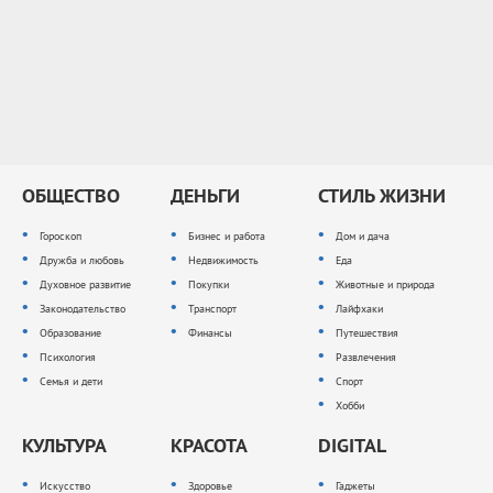
ОБЩЕСТВО
ДЕНЬГИ
СТИЛЬ ЖИЗНИ
Гороскоп
Бизнес и работа
Дом и дача
Дружба и любовь
Недвижимость
Еда
Духовное развитие
Покупки
Животные и природа
Законодательство
Транспорт
Лайфхаки
Образование
Финансы
Путешествия
Психология
Развлечения
Семья и дети
Спорт
Хобби
КУЛЬТУРА
КРАСОТА
DIGITAL
Искусство
Здоровье
Гаджеты