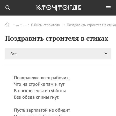
С Днем строителя
Поздравить строителя в стиха
Все
ПРАЗДНИКИ
Поздравить строителя в стихах
06.08
Преображение
Господне у западных
христиан
Все
06.08
День памяти
благоверных князей
Бориса и Глеба, во
святом Крещении
Романа и Давида
Поздравляю всех рабочих,
Что на стройке там и тут
07.08
День ассирийских
мучеников
В воскресенья и субботы
Без обеда спины гнут.
07.08
Национальный день
маяка
Пусть зарплатой не обидит
07.08
Годовщина битвы при
Бояка